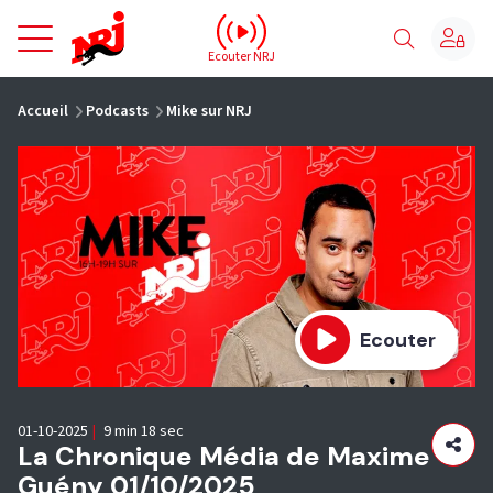
NRJ - Accueil
Ecouter NRJ
vous êtes ici
Accueil
Podcasts
Mike sur NRJ
Ecouter
01-10-2025
|
9 min 18 sec
La Chronique Média de Maxime
Guény 01/10/2025