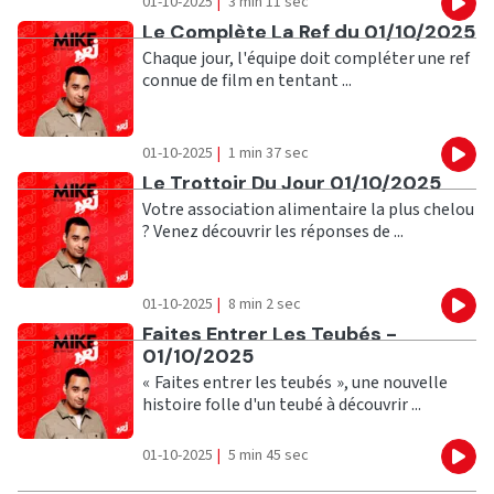
01-10-2025
|
3 min 11 sec
Eco
Ecouter
Le Complète La Ref du 01/10/2025
Chaque jour, l'équipe doit compléter une ref
connue de film en tentant ...
01-10-2025
|
1 min 37 sec
Eco
Ecouter
Le Trottoir Du Jour 01/10/2025
Votre association alimentaire la plus chelou
? Venez découvrir les réponses de ...
01-10-2025
|
8 min 2 sec
Eco
Ecouter
Faites Entrer Les Teubés -
01/10/2025
« Faites entrer les teubés », une nouvelle
histoire folle d'un teubé à découvrir ...
01-10-2025
|
5 min 45 sec
Eco