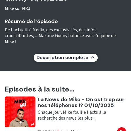
Mike sur NRJ
Résumé de l’épisode
De l'actualité Média, des exclusivités, des infos
croustillantes, ... Maxime Guény balance avec l'équipe de
Mike !
Description complète
Episodes à la suite...
Ecouter
La News de Mike - On est trop sur
nos téléphones !? 01/10/2025
Chaque jour, Mike fouille l'actu à la
recherche des news les plus ...