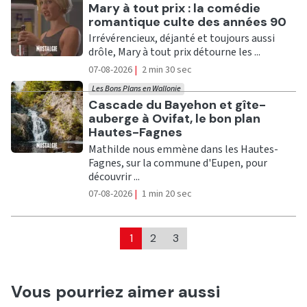
Ecouter
Mary à tout prix : la comédie
romantique culte des années 90
Irrévérencieux, déjanté et toujours aussi
drôle, Mary à tout prix détourne les ...
07-08-2026
|
2 min 30 sec
Les Bons Plans en Wallonie
Ecouter
Cascade du Bayehon et gîte-
auberge à Ovifat, le bon plan
Hautes-Fagnes
Mathilde nous emmène dans les Hautes-
Fagnes, sur la commune d'Eupen, pour
découvrir ...
07-08-2026
|
1 min 20 sec
1
2
3
Vous pourriez aimer aussi