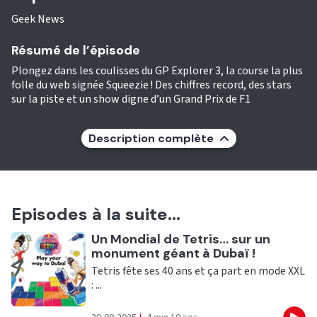
Geek News
Résumé de l’épisode
Plongez dans les coulisses du GP Explorer 3, la course la plus
folle du web signée Squeezie ! Des chiffres record, des stars
sur la piste et un show digne d’un Grand Prix de F1
Description complète
Episodes à la suite...
Ecouter
Un Mondial de Tetris… sur un
monument géant à Dubaï !
Tetris fête ses 40 ans et ça part en mode XXL
: ...