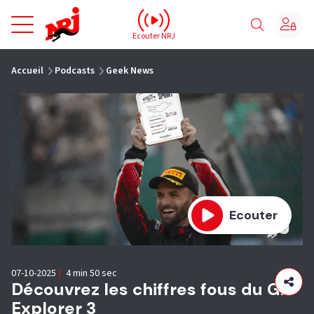
NRJ - Accueil
Ecouter NRJ
vous êtes ici
Accueil
Podcasts
Geek News
Ecouter
07-10-2025
|
4 min 50 sec
Découvrez les chiffres fous du GP
Explorer 3