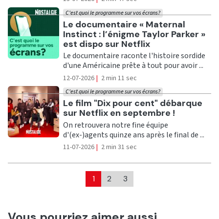
C'est quoi le programme sur vos écrans?
Ecouter
Le documentaire « Maternal
Instinct : l’énigme Taylor Parker »
est dispo sur Netflix
Le documentaire raconte l'histoire sordide
d'une Américaine prête à tout pour avoir ...
12-07-2026
|
2 min 11 sec
C'est quoi le programme sur vos écrans?
Ecouter
Le film "Dix pour cent" débarque
sur Netflix en septembre !
On retrouvera notre fine équipe
d'(ex-)agents quinze ans après le final de ...
11-07-2026
|
2 min 31 sec
1
2
3
Vous pourriez aimer aussi