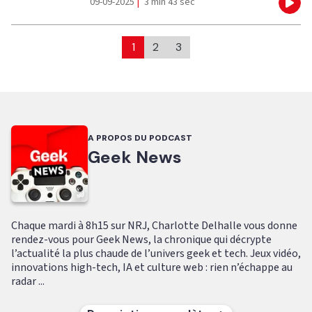
09-09-2025
|
3 min 43 sec
Eco
1
2
3
A PROPOS DU PODCAST
Geek News
Chaque mardi à 8h15 sur NRJ, Charlotte Delhalle vous donne
rendez-vous pour Geek News, la chronique qui décrypte
l’actualité la plus chaude de l’univers geek et tech. Jeux vidéo,
innovations high-tech, IA et culture web : rien n’échappe au
radar ...