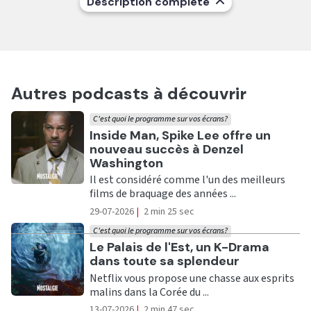
Description complète
Autres podcasts à découvrir
C'est quoi le programme sur vos écrans?
Ecouter
Inside Man, Spike Lee offre un
nouveau succès à Denzel
Washington
Il est considéré comme l'un des meilleurs
films de braquage des années ...
29-07-2026
|
2 min 25 sec
C'est quoi le programme sur vos écrans?
Ecouter
Le Palais de l'Est, un K-Drama
dans toute sa splendeur
Netflix vous propose une chasse aux esprits
malins dans la Corée du ...
13-07-2026
|
2 min 47 sec