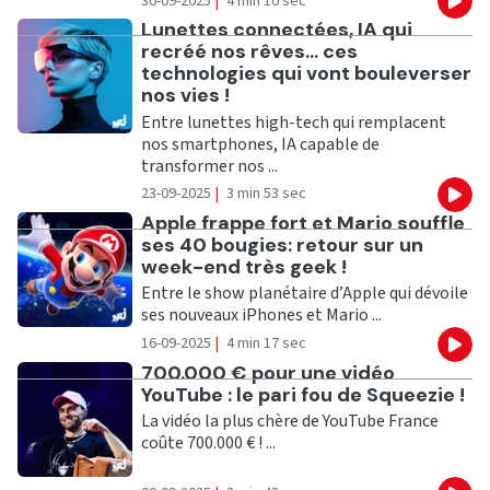
30-09-2025
|
4 min 10 sec
Eco
Ecouter
Lunettes connectées, IA qui
recréé nos rêves... ces
technologies qui vont bouleverser
nos vies !
Entre lunettes high-tech qui remplacent
nos smartphones, IA capable de
transformer nos ...
23-09-2025
|
3 min 53 sec
Eco
Ecouter
Apple frappe fort et Mario souffle
ses 40 bougies: retour sur un
week-end très geek !
Entre le show planétaire d’Apple qui dévoile
ses nouveaux iPhones et Mario ...
16-09-2025
|
4 min 17 sec
Eco
Ecouter
700.000 € pour une vidéo
YouTube : le pari fou de Squeezie !
La vidéo la plus chère de YouTube France
coûte 700.000 € ! ...