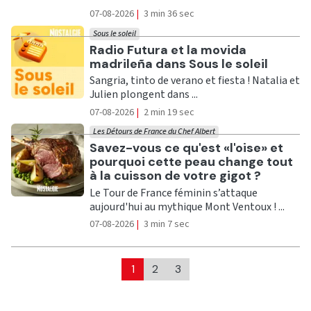
07-08-2026
|
3 min 36 sec
Sous le soleil
Ecouter
Radio Futura et la movida
madrileña dans Sous le soleil
Sangria, tinto de verano et fiesta ! Natalia et
Julien plongent dans ...
07-08-2026
|
2 min 19 sec
Les Détours de France du Chef Albert
Ecouter
Savez-vous ce qu'est «l'oise» et
pourquoi cette peau change tout
à la cuisson de votre gigot ?
Le Tour de France féminin s’attaque
aujourd'hui au mythique Mont Ventoux ! ...
07-08-2026
|
3 min 7 sec
1
2
3