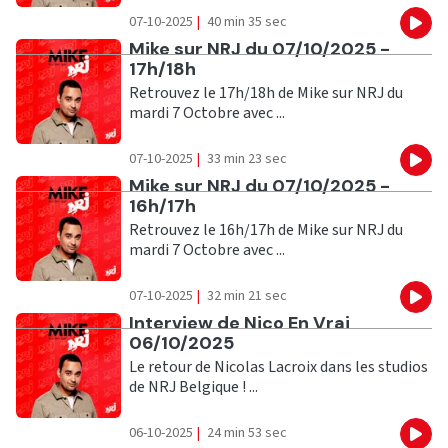
07-10-2025
|
40 min 35 sec
Eco
Ecouter
Mike sur NRJ du 07/10/2025 -
17h/18h
Retrouvez le 17h/18h de Mike sur NRJ du
mardi 7 Octobre avec ...
07-10-2025
|
33 min 23 sec
Eco
Ecouter
Mike sur NRJ du 07/10/2025 -
16h/17h
Retrouvez le 16h/17h de Mike sur NRJ du
mardi 7 Octobre avec ...
07-10-2025
|
32 min 21 sec
Eco
Ecouter
Interview de Nico En Vrai
06/10/2025
Le retour de Nicolas Lacroix dans les studios
de NRJ Belgique ! ...
06-10-2025
|
24 min 53 sec
Eco