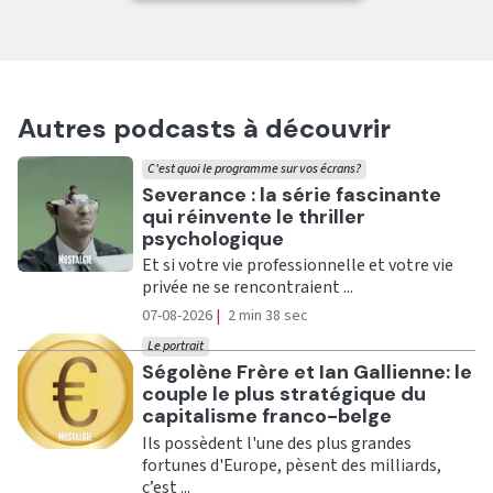
Autres podcasts à découvrir
C'est quoi le programme sur vos écrans?
Ecouter
Severance : la série fascinante
qui réinvente le thriller
psychologique
Et si votre vie professionnelle et votre vie
privée ne se rencontraient ...
07-08-2026
|
2 min 38 sec
Le portrait
Ecouter
Ségolène Frère et Ian Gallienne: le
couple le plus stratégique du
capitalisme franco-belge
Ils possèdent l'une des plus grandes
fortunes d'Europe, pèsent des milliards,
c’est ...