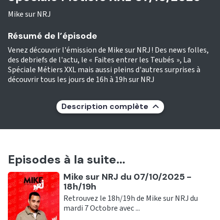
Mike sur NRJ
Résumé de l’épisode
Venez découvrir l'émission de Mike sur NRJ ! Des news folles,
des debriefs de l'actu, le « Faites entrer les Teubés », La
Spéciale Métiers XXL mais aussi pleins d'autres surprises à
découvrir tous les jours de 16h à 19h sur NRJ
Description complète
Episodes à la suite...
Ecouter
Mike sur NRJ du 07/10/2025 -
18h/19h
Retrouvez le 18h/19h de Mike sur NRJ du
mardi 7 Octobre avec ...