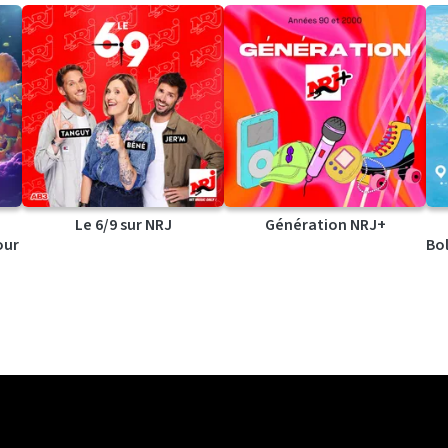
Le 6/9 sur NRJ
Génération NRJ+
our
Bol