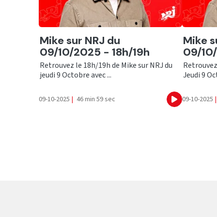
Ecouter
Ecout
Mike sur NRJ du
Mike s
09/10/2025 - 18h/19h
09/10/
Retrouvez le 18h/19h de Mike sur NRJ du
Retrouvez
jeudi 9 Octobre avec ...
Jeudi 9 Oct
09-10-2025
|
46 min 59 sec
09-10-2025
|
Ecouter