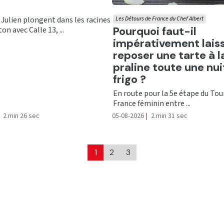
 Julien plongent dans les racines
Les Détours de France du Chef Albert
Ecouter
Pourquoi faut-il
on avec Calle 13, ...
impérativement lais
reposer une tarte à l
praline toute une nui
frigo ?
En route pour la 5e étape du Tou
France féminin entre ...
2 min 26 sec
05-08-2026
|
2 min 31 sec
1
2
3