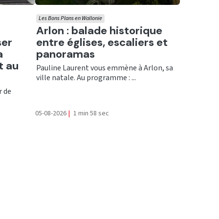
Les Bons Plans en Wallonie
Ecouter
Arlon : balade historique
ser
entre églises, escaliers et
a
panoramas
t au
Pauline Laurent vous emmène à Arlon, sa
ville natale. Au programme : ...
r de
05-08-2026
|
1 min 58 sec