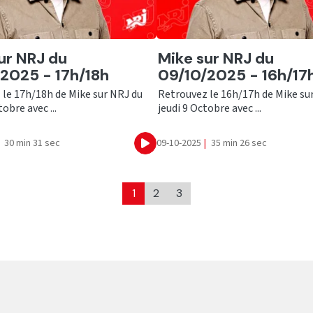
er
Ecouter
ur NRJ du
Mike sur NRJ du
2025 - 17h/18h
09/10/2025 - 16h/17
 le 17h/18h de Mike sur NRJ du
Retrouvez le 16h/17h de Mike su
obre avec ...
jeudi 9 Octobre avec ...
30 min 31 sec
09-10-2025
|
35 min 26 sec
Ecouter
1
2
3