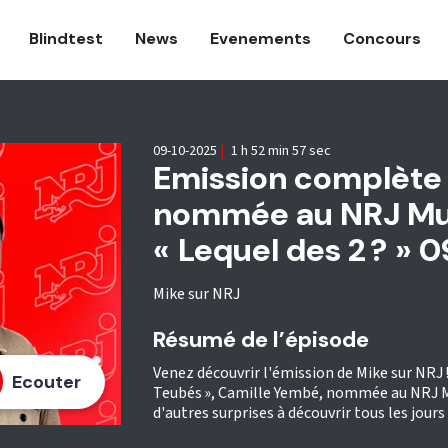
Blindtest
News
Evenements
Concours
09-10-2025
|
1 h 52 min 57 sec
Emission complète
nommée au NRJ Mus
« Lequel des 2 ? » 
Mike sur NRJ
Résumé de l’épisode
Venez découvrir l'émission de Mike sur NRJ ! 
Ecouter
Teubés », Camille Yembé, nommée au NRJ Musi
d'autres surprises à découvrir tous les jours