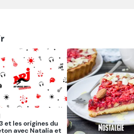
r
er
3 et les origines du
ton avec Natalia et