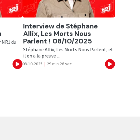
Ecouter
Interview de Stéphane
h
Allix, Les Morts Nous
Parlent ! 08/10/2025
r NRJ du
Stéphane Allix, Les Morts Nous Parlent, et
il en a la preuve ...
08-10-2025
|
29 min 26 sec
Ecouter
Ecouter