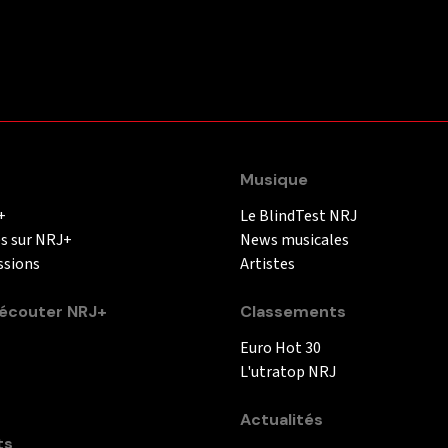
Musique
+
Le BlindTest NRJ
és sur NRJ+
News musicales
ssions
Artistes
couter NRJ+
Classements
Euro Hot 30
L'utratop NRJ
Actualités
ts