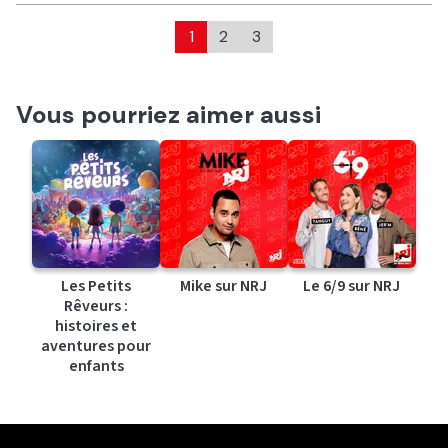
1
2
3
Vous pourriez aimer aussi
Les Petits
Mike sur NRJ
Le 6/9 sur NRJ
Rêveurs :
histoires et
aventures pour
enfants