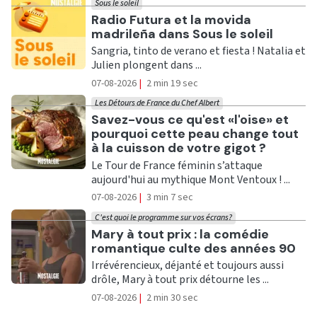
Sous le soleil
Ecouter
Radio Futura et la movida
madrileña dans Sous le soleil
Sangria, tinto de verano et fiesta ! Natalia et
Julien plongent dans ...
07-08-2026
|
2 min 19 sec
Les Détours de France du Chef Albert
Ecouter
Savez-vous ce qu'est «l'oise» et
pourquoi cette peau change tout
à la cuisson de votre gigot ?
Le Tour de France féminin s’attaque
aujourd'hui au mythique Mont Ventoux ! ...
07-08-2026
|
3 min 7 sec
C'est quoi le programme sur vos écrans?
Ecouter
Mary à tout prix : la comédie
romantique culte des années 90
Irrévérencieux, déjanté et toujours aussi
drôle, Mary à tout prix détourne les ...
07-08-2026
|
2 min 30 sec