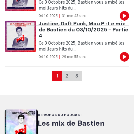
Ce 3 Octobre 2025, Bastien vous a mixé les
meilleurs hits du ...
04-10-2025
|
31 min 43 sec
Eco
Ecouter
Justice, Daft Punk, Mau P : Le mix
de Bastien du 03/10/2025 - Partie
4
Ce 3 Octobre 2025, Bastien vous a mixé les
meilleurs hits du ...
04-10-2025
|
29 min 55 sec
Eco
1
2
3
A PROPOS DU PODCAST
Les mix de Bastien