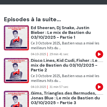
Episodes à la suite...
Ecouter
Ed Sheeran, Dj Snake, Justin
Bieber : Le mix de Bastien du
03/10/2025 - Partie 1
Ce 3 Octobre 2025, Bastien vous a mixé les
meilleurs hits du ...
04-10-2025
|
29 min 41 sec
Eco
Ecouter
Disco Lines, Kid Cudi, Fisher : Le
mix de Bastien du 03/10/2025 -
Partie 2
Ce 3 Octobre 2025, Bastien vous a mixé les
meilleurs hits du ...
04-10-2025
|
31 min 57 sec
Eco
Ecouter
Gims, Triangles des Bermudes,
Jonas Blue : Le mix de Bastien du
03/10/2025 - Partie 3