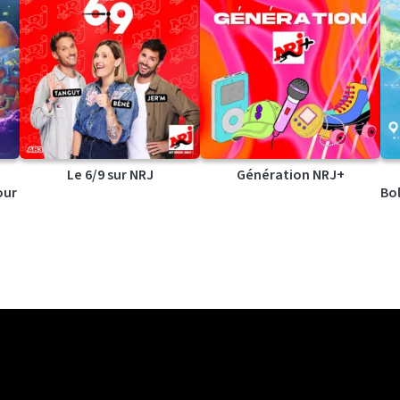
Le 6/9 sur NRJ
Génération NRJ+
our
Bol