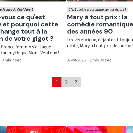
e France du Chef Albert
C'est quoi le programme sur vos écrans?
er
Ecouter
vous ce qu'est
Mary à tout prix : la
e» et pourquoi cette
comédie romantique
hange tout à la
des années 90
n de votre gigot ?
Irrévérencieux, déjanté et toujou
drôle, Mary à tout prix détourne le
 France féminin s’attaque
i au mythique Mont Ventoux ! ...
3 min 7 sec
07-08-2026
|
2 min 30 sec
1
2
3