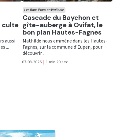
Les Bons Plans en Wallonie
Ecouter
Cascade du Bayehon et
 culte
gîte-auberge à Ovifat, le
bon plan Hautes-Fagnes
rs aussi
Mathilde nous emmène dans les Hautes-
s ...
Fagnes, sur la commune d'Eupen, pour
découvrir ...
07-08-2026
|
1 min 20 sec