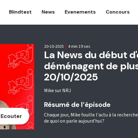
Blindtest
News
Evenements
Concours
20-10-2025
|
4 min 19 sec
La News du début d'
déménagent de plus 
20/10/2025
Mike sur NRJ
Résumé de l’épisode
Chaque jour, Mike fouille l'actu à la recherch
Ecouter
de quoi on parle aujourd'hui ?