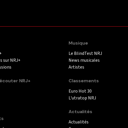
Musique
+
Le BlindTest NRJ
és sur NRJ+
News musicales
ssions
Artistes
couter NRJ+
Classements
Euro Hot 30
L'utratop NRJ
Actualités
ts
Actualités