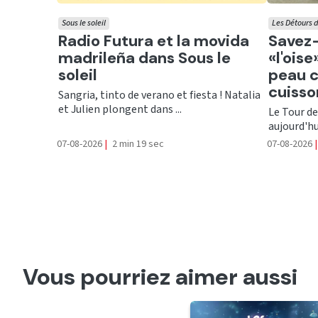
Sous le soleil
Les Détours d
Ecouter
Ecout
Radio Futura et la movida
Savez-
madrileña dans Sous le
«l'ois
soleil
peau c
cuisso
Sangria, tinto de verano et fiesta ! Natalia
et Julien plongent dans ...
Le Tour de
aujourd'hu
07-08-2026
|
2 min 19 sec
07-08-2026
|
Vous pourriez aimer aussi