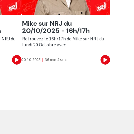
Ecouter
Mike sur NRJ du
h
20/10/2025 - 16h/17h
r NRJ du
Retrouvez le 16h/17h de Mike sur NRJ du
lundi 20 Octobre avec ...
20-10-2025
|
36 min 4 sec
Ecouter
Ecouter