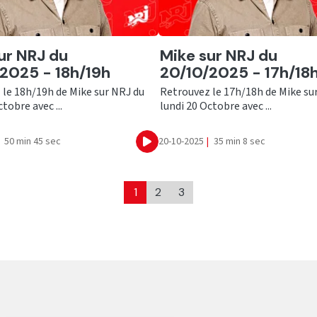
er
Ecouter
ur NRJ du
Mike sur NRJ du
2025 - 18h/19h
20/10/2025 - 17h/18
 le 18h/19h de Mike sur NRJ du
Retrouvez le 17h/18h de Mike su
tobre avec ...
lundi 20 Octobre avec ...
50 min 45 sec
20-10-2025
|
35 min 8 sec
Ecouter
1
2
3