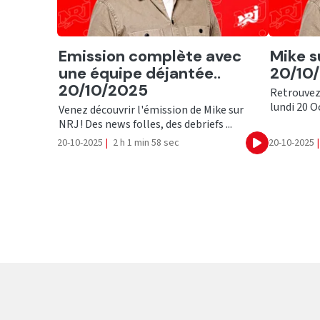
Ecouter
Ecout
Emission complète avec
Mike s
une équipe déjantée..
20/10/
20/10/2025
Retrouvez
lundi 20 Oc
Venez découvrir l'émission de Mike sur
NRJ ! Des news folles, des debriefs ...
20-10-2025
|
2 h 1 min 58 sec
20-10-2025
|
Ecouter