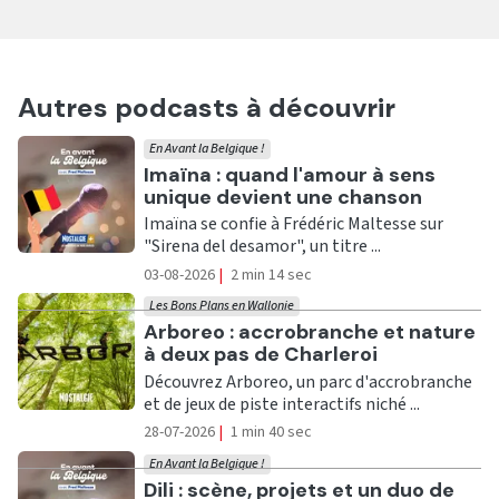
Autres podcasts à découvrir
En Avant la Belgique !
Ecouter
Imaïna : quand l'amour à sens
unique devient une chanson
Imaïna se confie à Frédéric Maltesse sur
"Sirena del desamor", un titre ...
03-08-2026
|
2 min 14 sec
Les Bons Plans en Wallonie
Ecouter
Arboreo : accrobranche et nature
à deux pas de Charleroi
Découvrez Arboreo, un parc d'accrobranche
et de jeux de piste interactifs niché ...
28-07-2026
|
1 min 40 sec
En Avant la Belgique !
Ecouter
Dili : scène, projets et un duo de