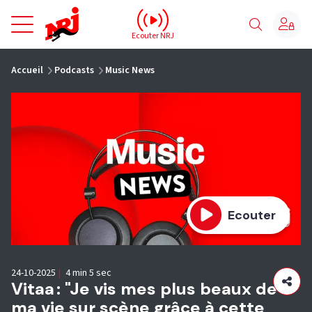
NRJ - Accueil
Ecouter NRJ
vous êtes ici
Accueil
Podcasts
Music News
Ecouter
24-10-2025
|
4 min 5 sec
Vitaa : "Je vis mes plus beaux de
ma vie sur scène grâce à cette