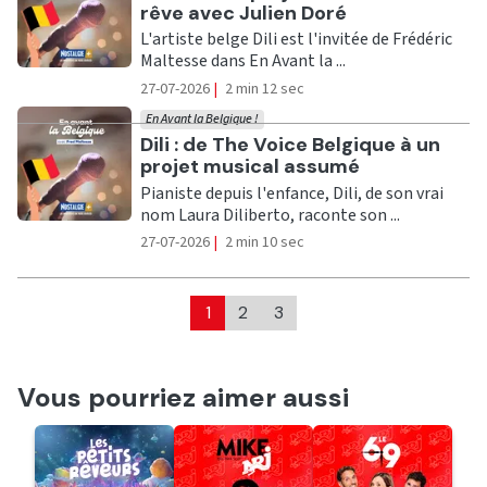
rêve avec Julien Doré
L'artiste belge Dili est l'invitée de Frédéric
Maltesse dans En Avant la ...
27-07-2026
|
2 min 12 sec
En Avant la Belgique !
Ecouter
Dili : de The Voice Belgique à un
projet musical assumé
Pianiste depuis l'enfance, Dili, de son vrai
nom Laura Diliberto, raconte son ...
27-07-2026
|
2 min 10 sec
1
2
3
Vous pourriez aimer aussi