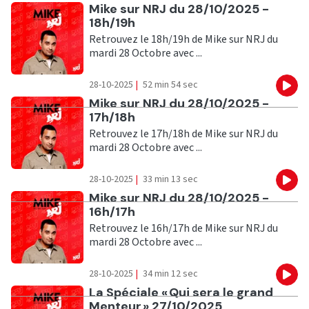
Ecouter
Mike sur NRJ du 28/10/2025 -
18h/19h
Retrouvez le 18h/19h de Mike sur NRJ du
mardi 28 Octobre avec ...
28-10-2025
|
52 min 54 sec
Eco
Ecouter
Mike sur NRJ du 28/10/2025 -
17h/18h
Retrouvez le 17h/18h de Mike sur NRJ du
mardi 28 Octobre avec ...
28-10-2025
|
33 min 13 sec
Eco
Ecouter
Mike sur NRJ du 28/10/2025 -
16h/17h
Retrouvez le 16h/17h de Mike sur NRJ du
mardi 28 Octobre avec ...
28-10-2025
|
34 min 12 sec
Eco
Ecouter
La Spéciale « Qui sera le grand
Menteur » 27/10/2025