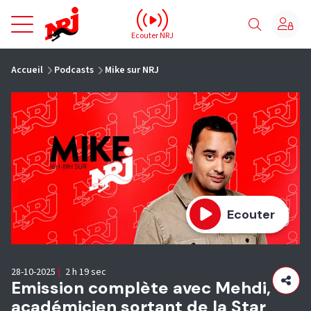
NRJ - Accueil
Ecouter NRJ
vous êtes ici
Accueil
Podcasts
Mike sur NRJ
Ecouter
28-10-2025
|
2 h 19 sec
Emission complète avec Mehdi,
académicien sortant de la Star