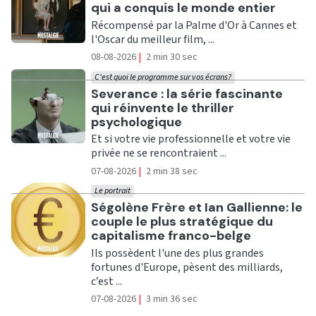
qui a conquis le monde entier
Récompensé par la Palme d'Or à Cannes et
l'Oscar du meilleur film, ...
08-08-2026
|
2 min 30 sec
C'est quoi le programme sur vos écrans?
Ecouter
Severance : la série fascinante
qui réinvente le thriller
psychologique
Et si votre vie professionnelle et votre vie
privée ne se rencontraient ...
07-08-2026
|
2 min 38 sec
Le portrait
Ecouter
Ségolène Frère et Ian Gallienne: le
couple le plus stratégique du
capitalisme franco-belge
Ils possèdent l'une des plus grandes
fortunes d'Europe, pèsent des milliards,
c’est ...
07-08-2026
|
3 min 36 sec