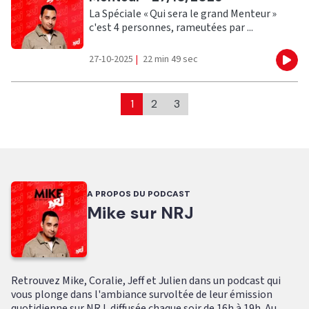
La Spéciale « Qui sera le grand Menteur »
c'est 4 personnes, rameutées par ...
27-10-2025
|
22 min 49 sec
Eco
1
2
3
A PROPOS DU PODCAST
Mike sur NRJ
Retrouvez Mike, Coralie, Jeff et Julien dans un podcast qui
vous plonge dans l'ambiance survoltée de leur émission
quotidienne sur NRJ, diffusée chaque soir de 16h à 19h. Au