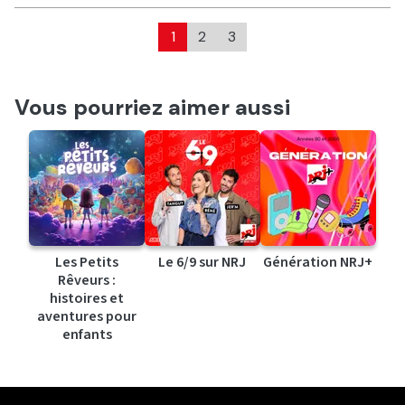
1
2
3
Vous pourriez aimer aussi
Les Petits
Le 6/9 sur NRJ
Génération NRJ+
Rêveurs :
histoires et
aventures pour
enfants