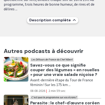
programme, trois heures de bonne humeur, de rires et de
délires ...
Description complète
Autres podcasts à découvrir
Les Détours de France du Chef Albert
Ecouter
Savez-vous ce que signifie
couper des légumes « en rouelles
» pour une vraie salade niçoise ?
Avant-dernière étape du Tour de France
féminin ! Sur les 175 km ...
08-08-2026
|
2 min 59 sec
C'est quoi le programme sur vos écrans?
Ecouter
Parasite : le chef-d'œuvre coréen