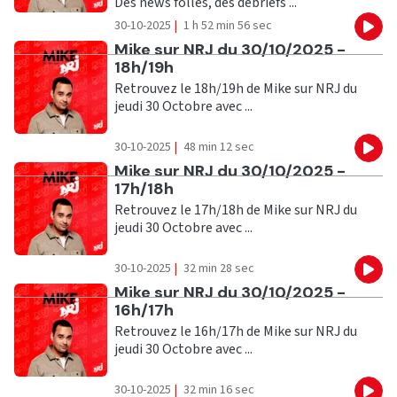
Des news folles, des debriefs ...
30-10-2025
|
1 h 52 min 56 sec
Eco
Ecouter
Mike sur NRJ du 30/10/2025 -
18h/19h
Retrouvez le 18h/19h de Mike sur NRJ du
jeudi 30 Octobre avec ...
30-10-2025
|
48 min 12 sec
Eco
Ecouter
Mike sur NRJ du 30/10/2025 -
17h/18h
Retrouvez le 17h/18h de Mike sur NRJ du
jeudi 30 Octobre avec ...
30-10-2025
|
32 min 28 sec
Eco
Ecouter
Mike sur NRJ du 30/10/2025 -
16h/17h
Retrouvez le 16h/17h de Mike sur NRJ du
jeudi 30 Octobre avec ...
30-10-2025
|
32 min 16 sec