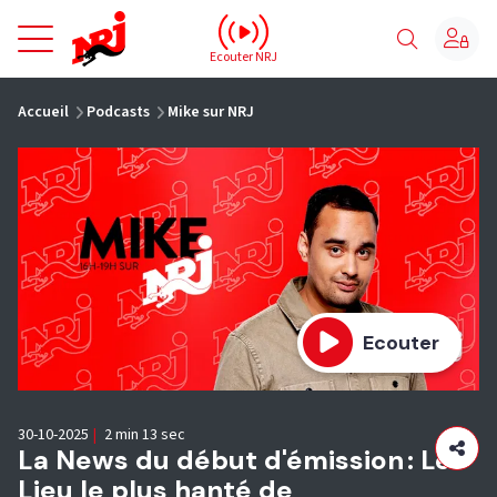
NRJ - Accueil
Ecouter NRJ
vous êtes ici
Accueil
Podcasts
Mike sur NRJ
Ecouter
30-10-2025
|
2 min 13 sec
La News du début d'émission : Le
Lieu le plus hanté de