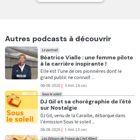
Autres podcasts à découvrir
Le portrait
Ecouter
Béatrice Vialle : une femme pilote
à la carrière inspirante !
Elle est l’une de ces pionnières dont le
grand public ne connait ...
06-08-2026
|
3 min 24 sec
Sous le soleil
Ecouter
DJ Gil et sa chorégraphie de l'été
sur Nostalgie
DJ Gil, venu de la Caraïbe, débarque dans
l'émission Sous le soleil ...
06-08-2026
|
1 min 13 sec
Les Détours de France du Chef Albert