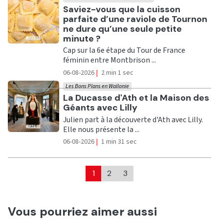
Ecouter
Saviez-vous que la cuisson
parfaite d’une raviole de Tournon
ne dure qu’une seule petite
minute ?
Cap sur la 6e étape du Tour de France
féminin entre Montbrison ...
06-08-2026
|
2 min 1 sec
Les Bons Plans en Wallonie
Ecouter
La Ducasse d'Ath et la Maison des
Géants avec Lilly
Julien part à la découverte d'Ath avec Lilly.
Elle nous présente la ...
06-08-2026
|
1 min 31 sec
1
2
3
Vous pourriez aimer aussi