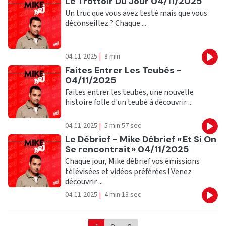
Ecouter
Le Trottoir Du Jour 04/11/2025
Un truc que vous avez testé mais que vous
déconseillez ? Chaque ...
04-11-2025
|
8 min
Eco
Ecouter
Faites Entrer Les Teubés -
04/11/2025
Faites entrer les teubés, une nouvelle
histoire folle d'un teubé à découvrir ...
04-11-2025
|
5 min 57 sec
Eco
Ecouter
Le Débrief - Mike Débrief « Et Si On
Se rencontrait » 04/11/2025
Chaque jour, Mike débrief vos émissions
télévisées et vidéos préférées ! Venez
découvrir ...
04-11-2025
|
4 min 13 sec
Eco