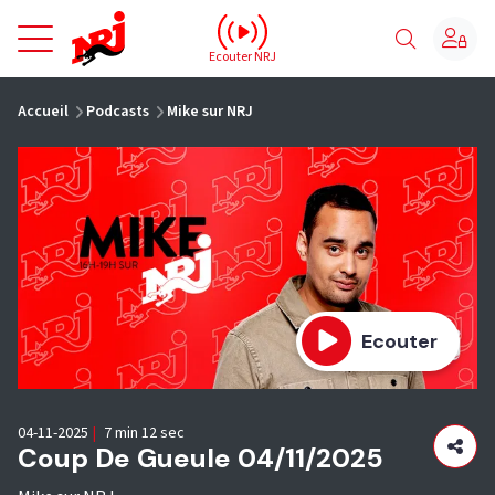
NRJ - Accueil
Ecouter NRJ
vous êtes ici
Accueil
Podcasts
Mike sur NRJ
Ecouter
04-11-2025
|
7 min 12 sec
Coup De Gueule 04/11/2025