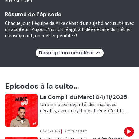
Mike sur NRJ
Résumé de l’épisode
Chaque jour, l'équipe de Mike débat d'un sujet d'actualité avec
un auditeur ! Aujourd'hui, on réagit à l'idée de faire du métier
d'enseignant, un métier pénible ?!
Description complète
Episodes à la suite...
Ecouter
La Compil' du Mardi 04/11/2025
Un animateur déjanté, des musiques
décalés, avec un rythme effréné. C'est la ...
04-11-2025
|
2 min 23 sec
Eco