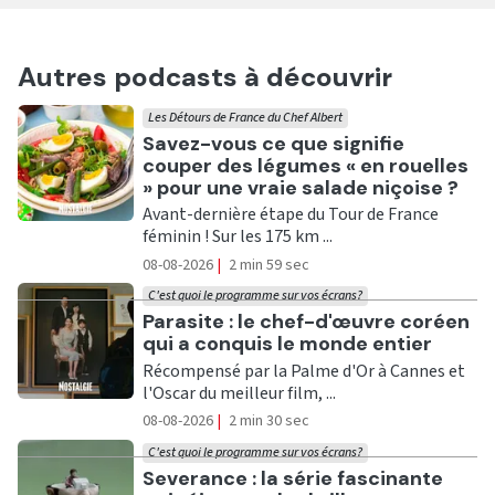
Autres podcasts à découvrir
Les Détours de France du Chef Albert
Ecouter
Savez-vous ce que signifie
couper des légumes « en rouelles
» pour une vraie salade niçoise ?
Avant-dernière étape du Tour de France
féminin ! Sur les 175 km ...
08-08-2026
|
2 min 59 sec
C'est quoi le programme sur vos écrans?
Ecouter
Parasite : le chef-d'œuvre coréen
qui a conquis le monde entier
Récompensé par la Palme d'Or à Cannes et
l'Oscar du meilleur film, ...
08-08-2026
|
2 min 30 sec
C'est quoi le programme sur vos écrans?
Ecouter
Severance : la série fascinante