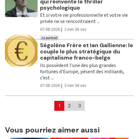
qui réinvente le thriller
psychologique
Et si votre vie professionnelle et votre vie
privée ne se rencontraient ...
07-08-2026
|
2 min 38 sec
Le portrait
Ecouter
Ségolène Frère et Ian Gallienne: le
couple le plus stratégique du
capitalisme franco-belge
Ils possèdent l'une des plus grandes
fortunes d'Europe, pèsent des milliards,
c’est ...
07-08-2026
|
3 min 36 sec
1
2
3
Vous pourriez aimer aussi