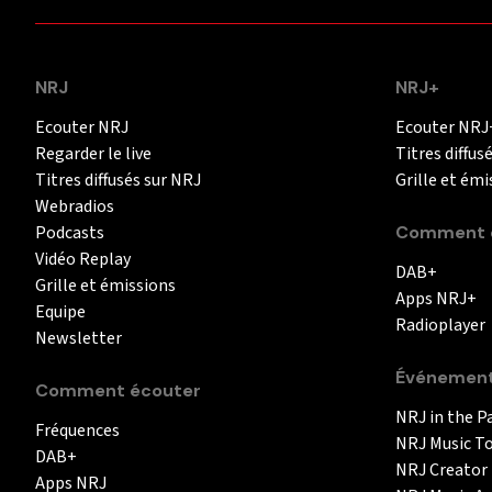
NRJ
NRJ+
Ecouter NRJ
Ecouter NRJ
Regarder le live
Titres diffus
Titres diffusés sur NRJ
Grille et émi
Webradios
Podcasts
Comment é
Vidéo Replay
DAB+
Grille et émissions
Apps NRJ+
Equipe
Radioplayer
Newsletter
Événemen
Comment écouter
NRJ in the P
Fréquences
NRJ Music T
DAB+
NRJ Creator
Apps NRJ