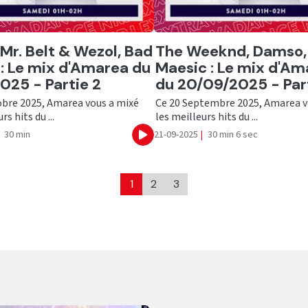
er
Ecouter
 Mr. Belt & Wezol, Bad
The Weeknd, Damso,
: Le mix d'Amarea du
Maesic : Le mix d'Am
2025 - Partie 2
du 20/09/2025 - Part
obre 2025, Amarea vous a mixé
Ce 20 Septembre 2025, Amarea v
rs hits du ...
les meilleurs hits du ...
30 min
21-09-2025
|
30 min 6 sec
Ecouter
1
2
3