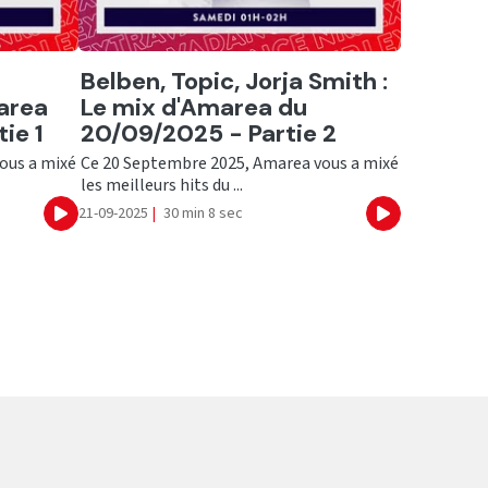
Ecouter
Belben, Topic, Jorja Smith :
area
Le mix d'Amarea du
ie 1
20/09/2025 - Partie 2
ous a mixé
Ce 20 Septembre 2025, Amarea vous a mixé
les meilleurs hits du ...
21-09-2025
|
30 min 8 sec
Ecouter
Ecouter