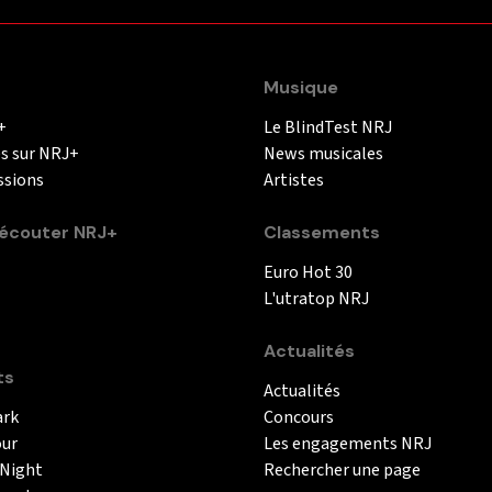
Musique
+
Le BlindTest NRJ
és sur NRJ+
News musicales
ssions
Artistes
couter NRJ+
Classements
Euro Hot 30
L'utratop NRJ
Actualités
ts
Actualités
ark
Concours
our
Les engagements NRJ
 Night
Rechercher une page