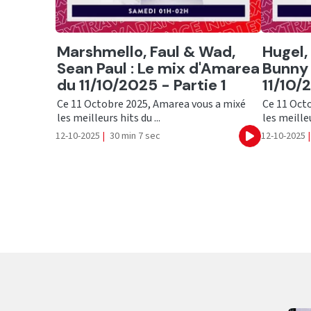
Ecouter
Ecout
Marshmello, Faul & Wad,
Hugel,
Sean Paul : Le mix d'Amarea
Bunny 
du 11/10/2025 - Partie 1
11/10/
Ce 11 Octobre 2025, Amarea vous a mixé
Ce 11 Oct
les meilleurs hits du ...
les meilleu
12-10-2025
|
30 min 7 sec
12-10-2025
|
Ecouter