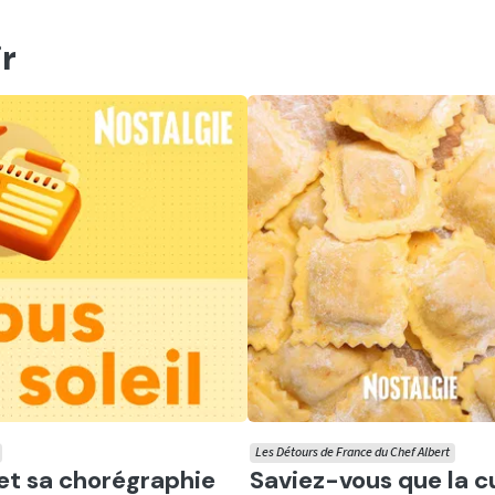
r
Les Détours de France du Chef Albert
er
Ecouter
 et sa chorégraphie
Saviez-vous que la c