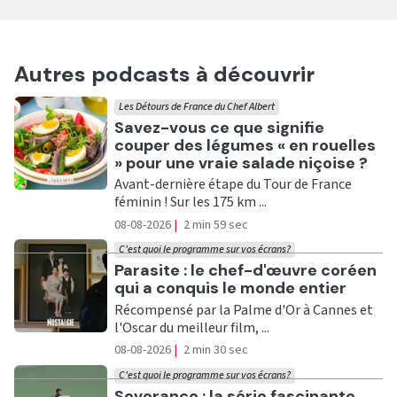
Autres podcasts à découvrir
Les Détours de France du Chef Albert
Ecouter
Savez-vous ce que signifie
couper des légumes « en rouelles
» pour une vraie salade niçoise ?
Avant-dernière étape du Tour de France
féminin ! Sur les 175 km ...
08-08-2026
|
2 min 59 sec
C'est quoi le programme sur vos écrans?
Ecouter
Parasite : le chef-d'œuvre coréen
qui a conquis le monde entier
Récompensé par la Palme d'Or à Cannes et
l'Oscar du meilleur film, ...
08-08-2026
|
2 min 30 sec
C'est quoi le programme sur vos écrans?
Ecouter
Severance : la série fascinante