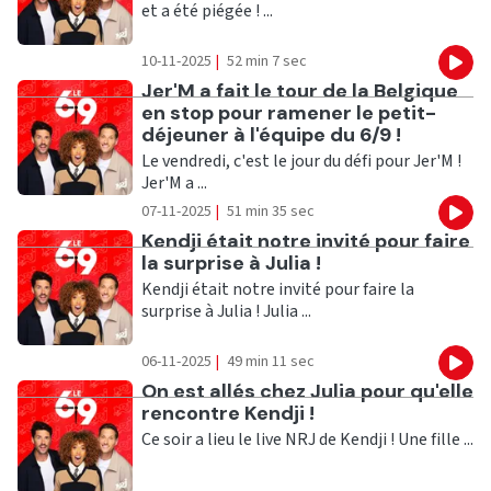
et a été piégée ! ...
10-11-2025
|
52 min 7 sec
Eco
Ecouter
Jer'M a fait le tour de la Belgique
en stop pour ramener le petit-
déjeuner à l'équipe du 6/9 !
Le vendredi, c'est le jour du défi pour Jer'M !
Jer'M a ...
07-11-2025
|
51 min 35 sec
Eco
Ecouter
Kendji était notre invité pour faire
la surprise à Julia !
Kendji était notre invité pour faire la
surprise à Julia ! Julia ...
06-11-2025
|
49 min 11 sec
Eco
Ecouter
On est allés chez Julia pour qu'elle
rencontre Kendji !
Ce soir a lieu le live NRJ de Kendji ! Une fille ...