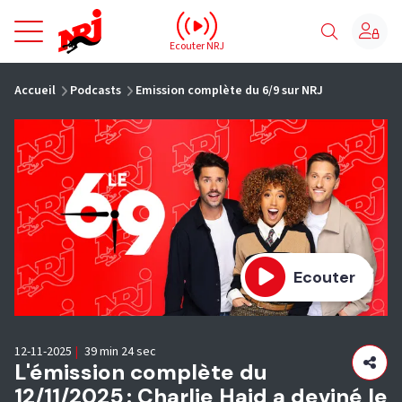
NRJ - Accueil
Ecouter NRJ
vous êtes ici
Accueil
Podcasts
Emission complète du 6/9 sur NRJ
Ecouter
12-11-2025
|
39 min 24 sec
L'émission complète du
12/11/2025 : Charlie Haid a deviné le