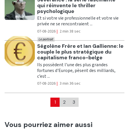
qui réinvente le thriller
psychologique
Et si votre vie professionnelle et votre vie
privée ne se rencontraient ...
07-08-2026
|
2 min 38 sec
Le portrait
Ecouter
Ségolène Frère et Ian Gallienne: le
couple le plus stratégique du
capitalisme franco-belge
Ils possèdent l'une des plus grandes
fortunes d'Europe, pèsent des milliards,
c’est ...
07-08-2026
|
3 min 36 sec
1
2
3
Vous pourriez aimer aussi