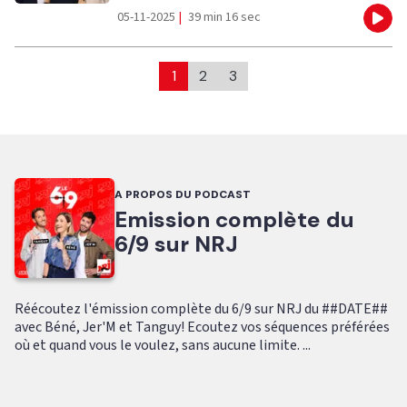
05-11-2025
|
39 min 16 sec
Eco
1
2
3
A PROPOS DU PODCAST
Emission complète du
6/9 sur NRJ
Réécoutez l'émission complète du 6/9 sur NRJ du ##DATE##
avec Béné, Jer'M et Tanguy! Ecoutez vos séquences préférées
où et quand vous le voulez, sans aucune limite. ...