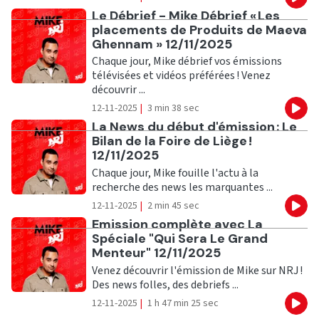
Eco
Ecouter
Le Débrief - Mike Débrief « Les
placements de Produits de Maeva
Ghennam » 12/11/2025
Chaque jour, Mike débrief vos émissions
télévisées et vidéos préférées ! Venez
découvrir ...
12-11-2025
|
3 min 38 sec
Eco
Ecouter
La News du début d'émission : Le
Bilan de la Foire de Liège !
12/11/2025
Chaque jour, Mike fouille l'actu à la
recherche des news les marquantes ...
12-11-2025
|
2 min 45 sec
Eco
Ecouter
Emission complète avec La
Spéciale "Qui Sera Le Grand
Menteur" 12/11/2025
Venez découvrir l'émission de Mike sur NRJ !
Des news folles, des debriefs ...
12-11-2025
|
1 h 47 min 25 sec
Eco