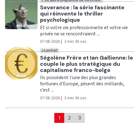
C'est quoi le programme sur vos écrans?
Ecouter
Severance : la série fascinante
qui réinvente le thriller
psychologique
Et si votre vie professionnelle et votre vie
privée ne se rencontraient ...
07-08-2026
|
2 min 38 sec
Le portrait
Ecouter
Ségolène Frère et Ian Gallienne: le
couple le plus stratégique du
capitalisme franco-belge
Ils possèdent l'une des plus grandes
fortunes d'Europe, pèsent des milliards,
c’est ...
07-08-2026
|
3 min 36 sec
1
2
3