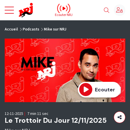
NRJ - Accueil
Ecouter NRJ
vous êtes ici
Accueil
Podcasts
Mike sur NRJ
Ecouter
12-11-2025
|
7 min 11 sec
Le Trottoir Du Jour 12/11/2025