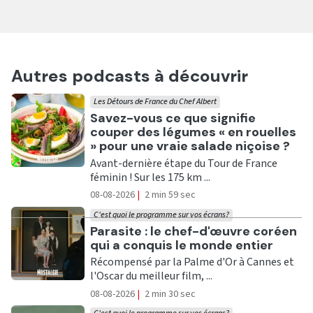
Autres podcasts à découvrir
Les Détours de France du Chef Albert
Ecouter
Savez-vous ce que signifie
couper des légumes « en rouelles
» pour une vraie salade niçoise ?
Avant-dernière étape du Tour de France
féminin ! Sur les 175 km ...
08-08-2026
|
2 min 59 sec
C'est quoi le programme sur vos écrans?
Ecouter
Parasite : le chef-d'œuvre coréen
qui a conquis le monde entier
Récompensé par la Palme d'Or à Cannes et
l'Oscar du meilleur film, ...
08-08-2026
|
2 min 30 sec