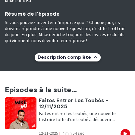
Mike sur NRJ
Résumé de l’épisode
Si vous pouviez inventer n'importe quoi ? Chaque jour, ils
doivent répondre à une nouvelle question, c'est le Trottoir
du jour ! En plus, Mike déniche toujours des invités exclusifs
qui viennent nous dévoiler leur réponse !
Description complète
Episodes à la suite...
Ecouter
Faites Entrer Les Teubés -
12/11/2025
Faites entrer les teubés, une nouvelle
histoire folle d'un teubé à découvrir ...
12-11-2025
|
4 min 54 sec