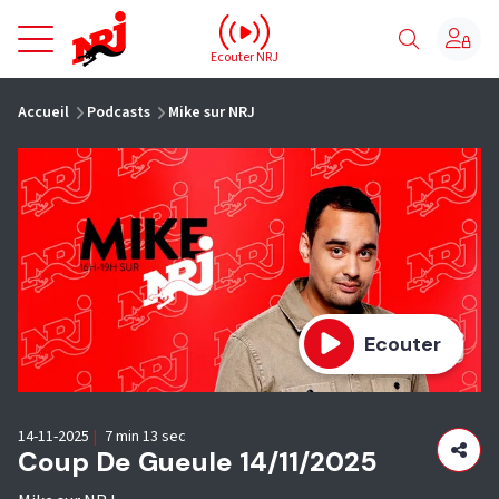
NRJ - Accueil
Ecouter NRJ
vous êtes ici
Accueil
Podcasts
Mike sur NRJ
Ecouter
14-11-2025
|
7 min 13 sec
Coup De Gueule 14/11/2025