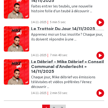
14/11/2025
Faites entrer les teubés, une nouvelle
histoire folle d'un teubé à découvrir ...
14-11-2025
|
5 min 5 sec
Eco
Ecouter
Le Trottoir Du Jour 14/11/2025
Apprenez moi un truc insolite ? Chaque jour,
ils doivent répondre à une ...
14-11-2025
|
7 min 40 sec
Eco
Ecouter
Le Débrief - Mike Débrief « Conseil
Communal d'Anderlecht »
14/11/2025
Chaque jour, Mike débrief vos émissions
télévisées et vidéos préférées ! Venez
découvrir ...
14-11-2025
|
2 min 53 sec
Eco