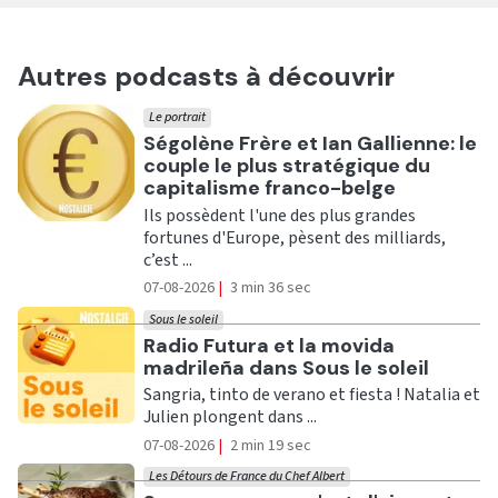
Autres podcasts à découvrir
Le portrait
Ecouter
Ségolène Frère et Ian Gallienne: le
couple le plus stratégique du
capitalisme franco-belge
Ils possèdent l'une des plus grandes
fortunes d'Europe, pèsent des milliards,
c’est ...
07-08-2026
|
3 min 36 sec
Sous le soleil
Ecouter
Radio Futura et la movida
madrileña dans Sous le soleil
Sangria, tinto de verano et fiesta ! Natalia et
Julien plongent dans ...
07-08-2026
|
2 min 19 sec
Les Détours de France du Chef Albert