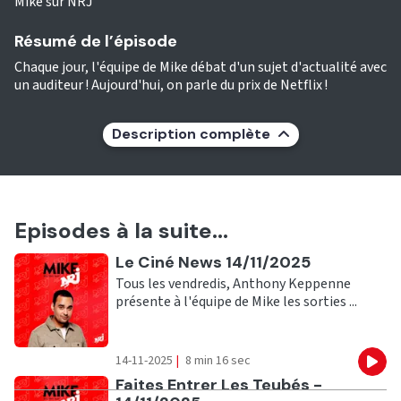
Mike sur NRJ
Résumé de l’épisode
Chaque jour, l'équipe de Mike débat d'un sujet d'actualité avec
un auditeur ! Aujourd'hui, on parle du prix de Netflix !
Description complète
Episodes à la suite...
Ecouter
Le Ciné News 14/11/2025
Tous les vendredis, Anthony Keppenne
présente à l'équipe de Mike les sorties ...
14-11-2025
|
8 min 16 sec
Eco
Ecouter
Faites Entrer Les Teubés -