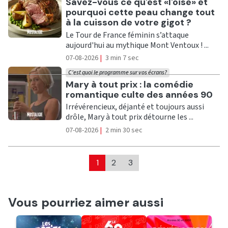
Ecouter
Savez-vous ce qu'est «l'oise» et
pourquoi cette peau change tout
à la cuisson de votre gigot ?
Le Tour de France féminin s’attaque
aujourd'hui au mythique Mont Ventoux ! ...
07-08-2026
|
3 min 7 sec
C'est quoi le programme sur vos écrans?
Ecouter
Mary à tout prix : la comédie
romantique culte des années 90
Irrévérencieux, déjanté et toujours aussi
drôle, Mary à tout prix détourne les ...
07-08-2026
|
2 min 30 sec
1
2
3
Vous pourriez aimer aussi