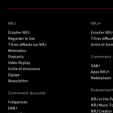
NRJ
NRJ+
Ecouter NRJ
Ecouter NRJ
Regarder le live
Titres diffus
Titres diffusés sur NRJ
Grille et émi
Webradios
Podcasts
Comment é
Vidéo Replay
DAB+
Grille et émissions
Apps NRJ+
Equipe
Radioplayer
Newsletter
Événemen
Comment écouter
NRJ in the P
Fréquences
NRJ Music T
DAB+
NRJ Creator