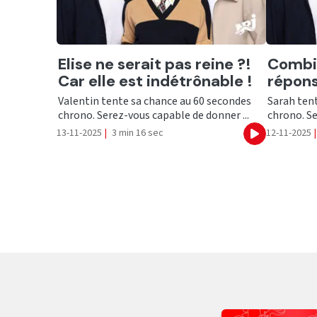
Ecouter
Ecout
Elise ne serait pas reine ?!
Combi
Car elle est indétrônable !
répons
Valentin tente sa chance au 60 secondes
Sarah ten
chrono. Serez-vous capable de donner ...
chrono. Se
13-11-2025
|
3 min 16 sec
12-11-2025
|
Ecouter