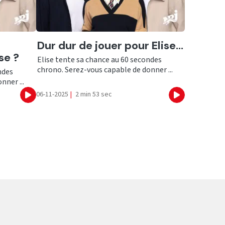
Ecouter
Dur dur de jouer pour Elise...
se ?
Elise tente sa chance au 60 secondes
chrono. Serez-vous capable de donner ...
ndes
nner ...
06-11-2025
|
2 min 53 sec
Ecouter
Ecouter