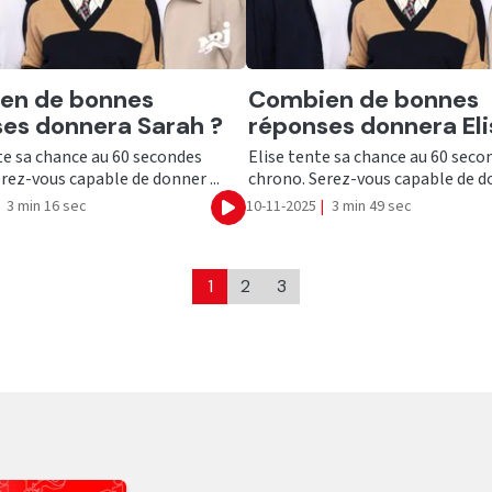
er
Ecouter
en de bonnes
Combien de bonnes
es donnera Sarah ?
réponses donnera Eli
te sa chance au 60 secondes
Elise tente sa chance au 60 seco
rez-vous capable de donner ...
chrono. Serez-vous capable de do
3 min 16 sec
10-11-2025
|
3 min 49 sec
Ecouter
1
2
3