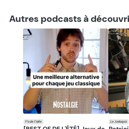
Autres podcasts à découvri
Y'a de l'idée
Le Jodaquiz
Ecouter
Ecout
[BEST OF DE L'ÉTÉ] Jeux de
Patrici