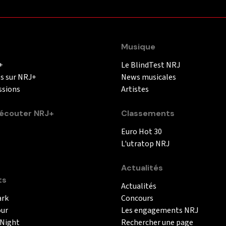
Musique
+
Le BlindTest NRJ
és sur NRJ+
News musicales
ssions
Artistes
couter NRJ+
Classements
Euro Hot 30
L'utratop NRJ
Actualités
ts
Actualités
ark
Concours
our
Les engagements NRJ
 Night
Rechercher une page