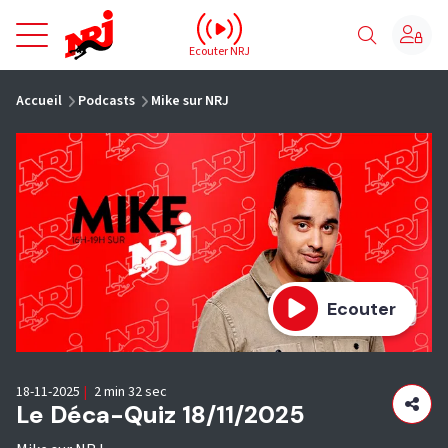
NRJ - Accueil
Ecouter NRJ
vous êtes ici
Accueil
Podcasts
Mike sur NRJ
Ecouter
18-11-2025
|
2 min 32 sec
Le Déca-Quiz 18/11/2025