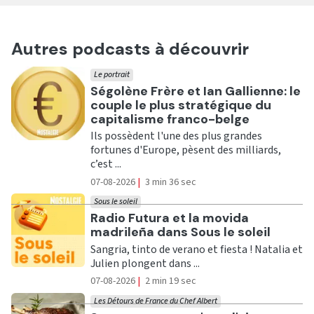
Autres podcasts à découvrir
Le portrait
Ecouter
Ségolène Frère et Ian Gallienne: le
couple le plus stratégique du
capitalisme franco-belge
Ils possèdent l'une des plus grandes
fortunes d'Europe, pèsent des milliards,
c’est ...
07-08-2026
|
3 min 36 sec
Sous le soleil
Ecouter
Radio Futura et la movida
madrileña dans Sous le soleil
Sangria, tinto de verano et fiesta ! Natalia et
Julien plongent dans ...
07-08-2026
|
2 min 19 sec
Les Détours de France du Chef Albert