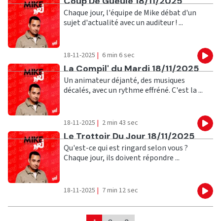
Ecouter
Coup De Gueule 18/11/2025
Chaque jour, l'équipe de Mike débat d'un
sujet d'actualité avec un auditeur ! ...
18-11-2025
|
6 min 6 sec
Eco
Ecouter
La Compil' du Mardi 18/11/2025
Un animateur déjanté, des musiques
décalés, avec un rythme effréné. C'est la ...
18-11-2025
|
2 min 43 sec
Eco
Ecouter
Le Trottoir Du Jour 18/11/2025
Qu'est-ce qui est ringard selon vous ?
Chaque jour, ils doivent répondre ...
18-11-2025
|
7 min 12 sec
Eco