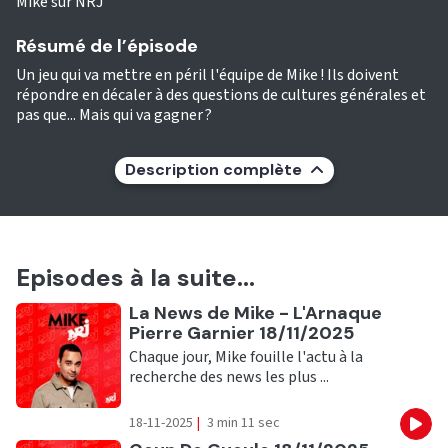
Mike sur NRJ
Résumé de l’épisode
Un jeu qui va mettre en péril l'équipe de Mike ! Ils doivent
répondre en décaler à des questions de cultures générales et
pas que... Mais qui va gagner ?
Description complète
Episodes à la suite...
Ecouter
La News de Mike - L'Arnaque
Pierre Garnier 18/11/2025
Chaque jour, Mike fouille l'actu à la
recherche des news les plus ...
18-11-2025
|
3 min 11 sec
Eco