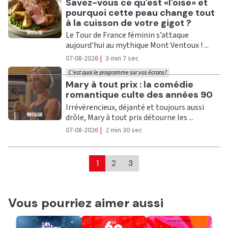
Ecouter
Savez-vous ce qu'est «l'oise» et
pourquoi cette peau change tout
à la cuisson de votre gigot ?
Le Tour de France féminin s’attaque
aujourd'hui au mythique Mont Ventoux ! ...
07-08-2026
|
3 min 7 sec
C'est quoi le programme sur vos écrans?
Ecouter
Mary à tout prix : la comédie
romantique culte des années 90
Irrévérencieux, déjanté et toujours aussi
drôle, Mary à tout prix détourne les ...
07-08-2026
|
2 min 30 sec
1
2
3
Vous pourriez aimer aussi