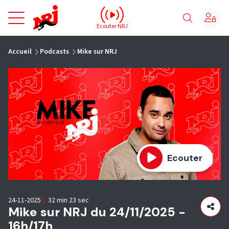
NRJ - Accueil
Ecouter NRJ
vous êtes ici
Accueil
Podcasts
Mike sur NRJ
Ecouter
24-11-2025
|
32 min 23 sec
Mike sur NRJ du 24/11/2025 -
16h/17h