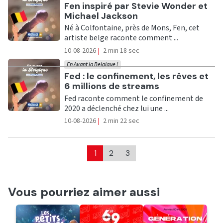
Ecouter
Fen inspiré par Stevie Wonder et
Michael Jackson
Né à Colfontaine, près de Mons, Fen, cet
artiste belge raconte comment ...
10-08-2026
|
2 min 18 sec
En Avant la Belgique !
Ecouter
Fed : le confinement, les rêves et
6 millions de streams
Fed raconte comment le confinement de
2020 a déclenché chez lui une ...
10-08-2026
|
2 min 22 sec
1
2
3
Vous pourriez aimer aussi