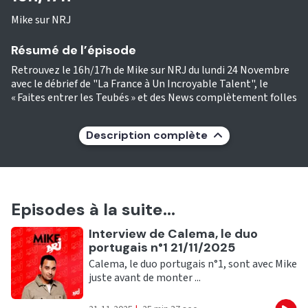
Mike sur NRJ
Résumé de l’épisode
Retrouvez le 16h/17h de Mike sur NRJ du lundi 24 Novembre
avec le débrief de "La France à Un Incroyable Talent", le
« Faites entrer les Teubés » et des News complètement folles
Description complète
Episodes à la suite...
Ecouter
Interview de Calema, le duo
portugais n°1 21/11/2025
Calema, le duo portugais n°1, sont avec Mike
juste avant de monter ...