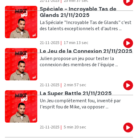
21-11-2025
|
25 min 37 sec
Eco
Ecouter
Spéciale - Incroyable Tas de
Glands 21/11/2025
La Spéciale "Incroyable Tas de Glands" c'est
des talents exceptionnels et d'autres ...
21-11-2025
|
17 min 13 sec
Eco
Ecouter
Le Jeu de la Connexion 21/11/2025
Julien propose un jeu pour tester la
connexion des membres de l'équipe ...
21-11-2025
|
2 min 57 sec
Eco
Ecouter
La Super Battle 21/11/2025
Un Jeu complètement fou, inventé par
l'esprit fou de Mike, va opposer ...
21-11-2025
|
5 min 20 sec
Eco