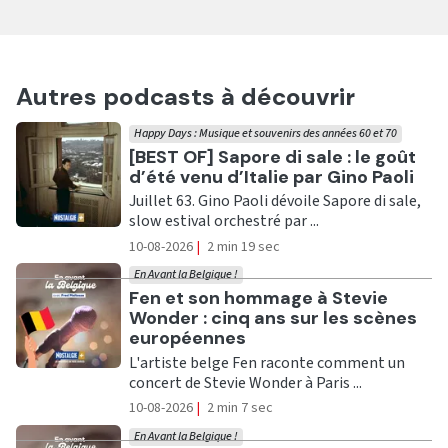
Autres podcasts à découvrir
Happy Days : Musique et souvenirs des années 60 et 70
Ecouter
[BEST OF] Sapore di sale : le goût
d’été venu d’Italie par Gino Paoli
Juillet 63. Gino Paoli dévoile Sapore di sale,
slow estival orchestré par ...
10-08-2026
|
2 min 19 sec
En Avant la Belgique !
Ecouter
Fen et son hommage à Stevie
Wonder : cinq ans sur les scènes
européennes
L'artiste belge Fen raconte comment un
concert de Stevie Wonder à Paris ...
10-08-2026
|
2 min 7 sec
En Avant la Belgique !