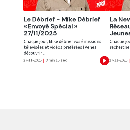
Ecouter
Ecout
Le Débrief - Mike Débrief
La New
« Envoyé Spécial »
Réseau
27/11/2025
Jeunes
Chaque jour, Mike débrief vos émissions
Chaque jour
télévisées et vidéos préférées ! Venez
recherche 
découvrir ...
27-11-2025
|
3 min 15 sec
27-11-2025
|
Ecouter