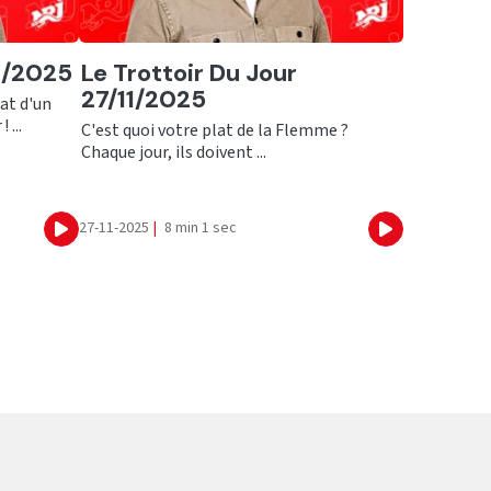
Ecouter
1/2025
Le Trottoir Du Jour
27/11/2025
at d'un
 ...
C'est quoi votre plat de la Flemme ?
Chaque jour, ils doivent ...
27-11-2025
|
8 min 1 sec
Ecouter
Ecouter