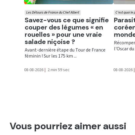
Les Détours de France du Chef Albert
C'est quoi le
Ecouter
Ecout
Savez-vous ce que signifie
Parasi
couper des légumes « en
coréen
rouelles » pour une vraie
monde
salade niçoise ?
Récompens
l'Oscar du 
Avant-dernière étape du Tour de France
féminin ! Sur les 175 km ...
08-08-2026
|
2 min 59 sec
08-08-2026
|
Vous pourriez aimer aussi