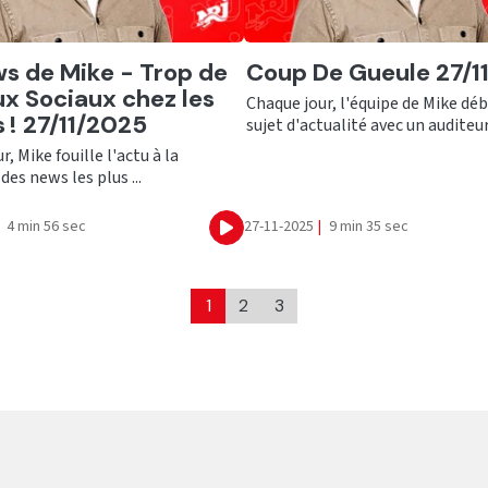
er
Ecouter
s de Mike - Trop de
Coup De Gueule 27/1
x Sociaux chez les
Chaque jour, l'équipe de Mike déb
 ! 27/11/2025
sujet d'actualité avec un auditeur !
, Mike fouille l'actu à la
des news les plus ...
4 min 56 sec
27-11-2025
|
9 min 35 sec
Ecouter
1
2
3