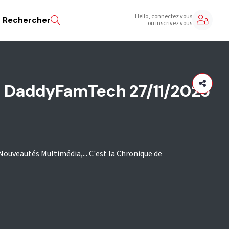
Hello, connectez vous
Rechercher
ou inscrivez vous
e DaddyFamTech 27/11/2025
veautés Multimédia,... C'est la Chronique de