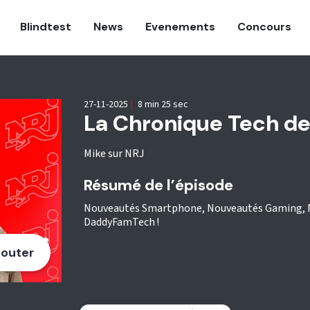
Blindtest
News
Evenements
Concours
27-11-2025
|
8 min 25 sec
La Chronique Tech d
Mike sur NRJ
Résumé de l’épisode
Nouveautés Smartphone, Nouveautés Gaming, Nou
DaddyFamTech !
outer