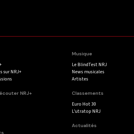
Musique
+
Le BlindTest NRJ
és sur NRJ+
News musicales
ssions
Artistes
couter NRJ+
Classements
Euro Hot 30
L'utratop NRJ
Actualités
ts