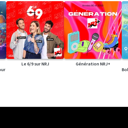
Le 6/9 sur NRJ
Génération NRJ+
our
Bol