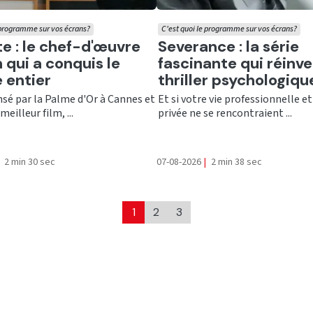
 programme sur vos écrans?
C'est quoi le programme sur vos écrans?
er
Ecouter
te : le chef-d'œuvre
Severance : la série
 qui a conquis le
fascinante qui réinve
 entier
thriller psychologiqu
é par la Palme d'Or à Cannes et
Et si votre vie professionnelle et
meilleur film, ...
privée ne se rencontraient ...
2 min 30 sec
07-08-2026
|
2 min 38 sec
1
2
3