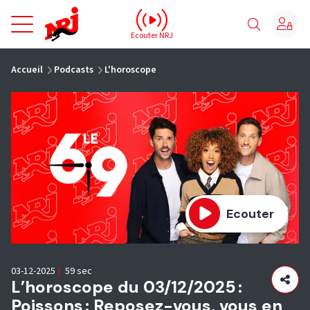
NRJ - Accueil
Ecouter NRJ
vous êtes ici
Accueil
Podcasts
L'horoscope
Ecouter
03-12-2025
|
59 sec
L’horoscope du 03/12/2025 :
Poissons : Reposez-vous, vous en