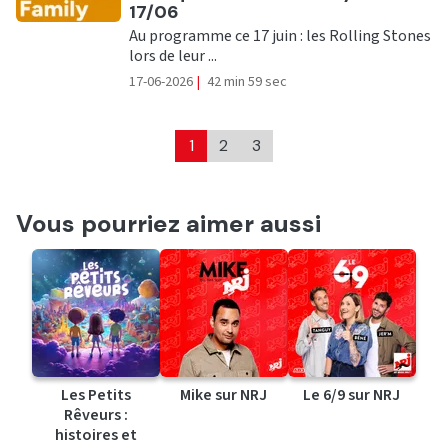
17/06
Au programme ce 17 juin : les Rolling Stones
lors de leur ...
17-06-2026
|
42 min 59 sec
1
2
3
Vous pourriez aimer aussi
Les Petits
Mike sur NRJ
Le 6/9 sur NRJ
Rêveurs :
histoires et