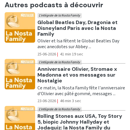
Autres podcasts à découvrir
L'intégrale de la Nosta Family
Ecouter
Global Beatles Day, Dragonia et
Disneyland Paris avec la Nosta
Family
Olivier et Isa fêtent le Global Beatles Day
avec anecdotes sur Abbey ...
25-06-2026
|
41 min 19 sec
L'intégrale de la Nosta Family
Ecouter
Anniversaire Olivier, Stromae x
Madonna et vos messages sur
Nostalgie
Ce matin, la Nosta Family fête l'anniversaire
d'Olivier avec pâté gommé, messages ...
23-06-2026
|
46 min 3 sec
L'intégrale de la Nosta Family
Ecouter
Rolling Stones aux USA, Toy Story
5, biopic Johnny Hallyday et
Jodaquiz: la Nosta Family du