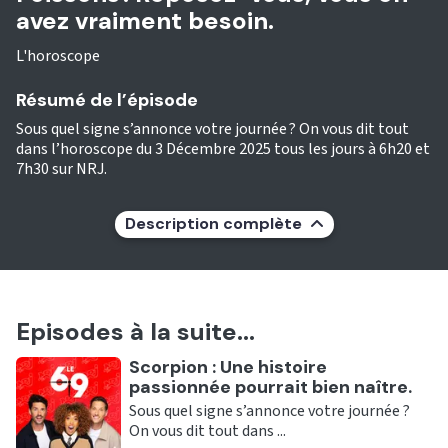
avez vraiment besoin.
L'horoscope
Résumé de l’épisode
Sous quel signe s’annonce votre journée ? On vous dit tout
dans l’horoscope du 3 Décembre 2025 tous les jours à 6h20 et
7h30 sur NRJ.
Description complète
Episodes à la suite...
Ecouter
Scorpion : Une histoire
passionnée pourrait bien naître.
Sous quel signe s’annonce votre journée ?
On vous dit tout dans ...