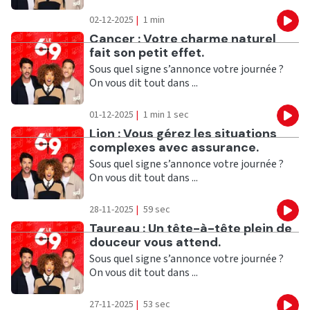
02-12-2025
|
1 min
Eco
Ecouter
Cancer : Votre charme naturel
fait son petit effet.
Sous quel signe s’annonce votre journée ?
On vous dit tout dans ...
01-12-2025
|
1 min 1 sec
Eco
Ecouter
Lion : Vous gérez les situations
complexes avec assurance.
Sous quel signe s’annonce votre journée ?
On vous dit tout dans ...
28-11-2025
|
59 sec
Eco
Ecouter
Taureau : Un tête-à-tête plein de
douceur vous attend.
Sous quel signe s’annonce votre journée ?
On vous dit tout dans ...
27-11-2025
|
53 sec