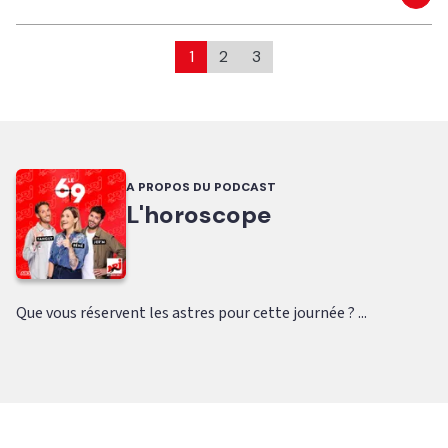
Eco
1
2
3
A PROPOS DU PODCAST
L'horoscope
Que vous réservent les astres pour cette journée ? ...