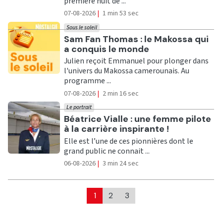
première nuit de ...
07-08-2026
|
1 min 53 sec
Sous le soleil
Ecouter
Sam Fan Thomas : le Makossa qui
a conquis le monde
Julien reçoit Emmanuel pour plonger dans
l'univers du Makossa camerounais. Au
programme ...
07-08-2026
|
2 min 16 sec
Le portrait
Ecouter
Béatrice Vialle : une femme pilote
à la carrière inspirante !
Elle est l’une de ces pionnières dont le
grand public ne connait ...
06-08-2026
|
3 min 24 sec
1
2
3