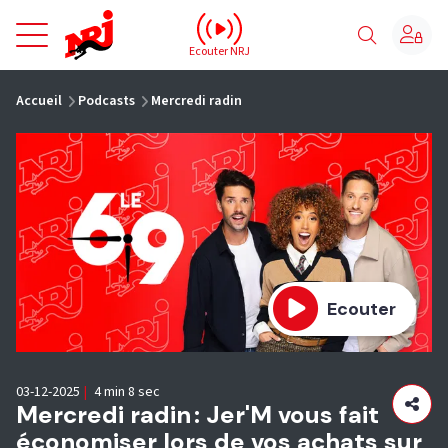
NRJ - Accueil
Ecouter NRJ
vous êtes ici
Accueil
Podcasts
Mercredi radin
Ecouter
03-12-2025
|
4 min 8 sec
Mercredi radin : Jer'M vous fait
économiser lors de vos achats sur