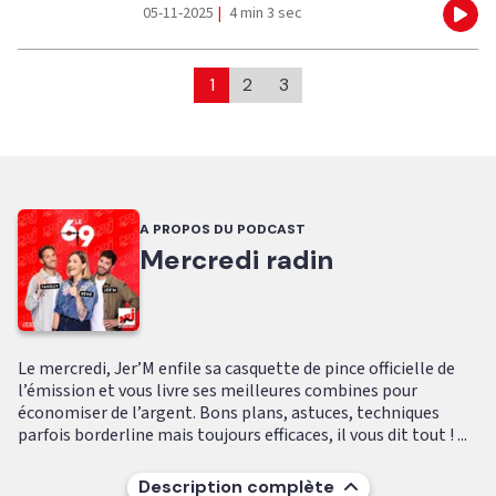
05-11-2025
|
4 min 3 sec
Eco
1
2
3
A PROPOS DU PODCAST
Mercredi radin
Le mercredi, Jer’M enfile sa casquette de pince officielle de
l’émission et vous livre ses meilleures combines pour
économiser de l’argent. Bons plans, astuces, techniques
parfois borderline mais toujours efficaces, il vous dit tout ! ...
Description complète