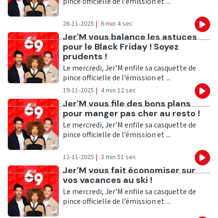
pince officielle de l’émission et ...
26-11-2025
|
6 min 4 sec
Eco
Ecouter
Jer'M vous balance les astuces
pour le Black Friday ! Soyez
prudents !
Le mercredi, Jer’M enfile sa casquette de
pince officielle de l’émission et ...
19-11-2025
|
4 min 12 sec
Eco
Ecouter
Jer'M vous file des bons plans
pour manger pas cher au resto !
Le mercredi, Jer’M enfile sa casquette de
pince officielle de l’émission et ...
12-11-2025
|
3 min 51 sec
Eco
Ecouter
Jer'M vous fait économiser sur
vos vacances au ski !
Le mercredi, Jer’M enfile sa casquette de
pince officielle de l’émission et ...