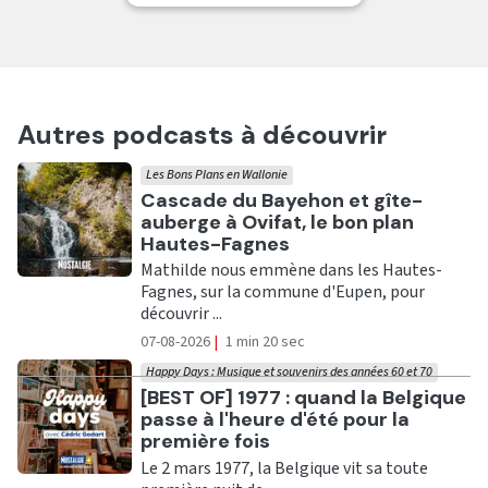
Autres podcasts à découvrir
Les Bons Plans en Wallonie
Ecouter
Cascade du Bayehon et gîte-
auberge à Ovifat, le bon plan
Hautes-Fagnes
Mathilde nous emmène dans les Hautes-
Fagnes, sur la commune d'Eupen, pour
découvrir ...
07-08-2026
|
1 min 20 sec
Happy Days : Musique et souvenirs des années 60 et 70
Ecouter
[BEST OF] 1977 : quand la Belgique
passe à l'heure d'été pour la
première fois
Le 2 mars 1977, la Belgique vit sa toute