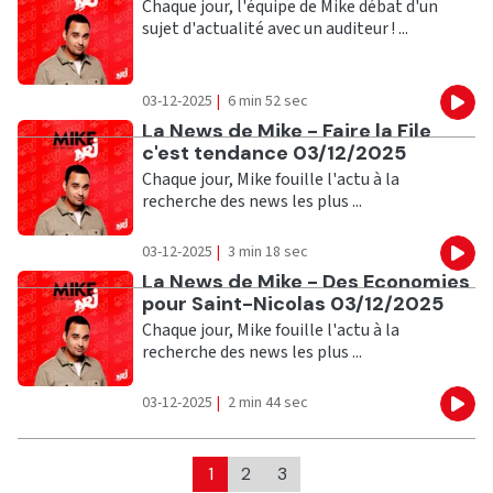
Chaque jour, l'équipe de Mike débat d'un
sujet d'actualité avec un auditeur ! ...
03-12-2025
|
6 min 52 sec
Eco
Ecouter
La News de Mike - Faire la File
c'est tendance 03/12/2025
Chaque jour, Mike fouille l'actu à la
recherche des news les plus ...
03-12-2025
|
3 min 18 sec
Eco
Ecouter
La News de Mike - Des Economies
pour Saint-Nicolas 03/12/2025
Chaque jour, Mike fouille l'actu à la
recherche des news les plus ...
03-12-2025
|
2 min 44 sec
Eco
1
2
3