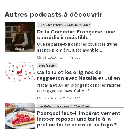
Autres podcasts à découvrir
C'est quoi le programme au cinéma ?
Ecouter
De la Comédie-Française : une
comédie irrésistible
Que se passe-t-il dans les coulisses d'une
grande première, juste avant le ...
05-08-2026
|
2 min 43 sec
Sous le soleil
Ecouter
Calle 13 et les origines du
reggaeton avec Natalia et Julien
Natalia et Julien plongent dans les racines
du reggaeton avec Calle 13, ...
05-08-2026
|
2 min 26 sec
Les Détours de France du Chef Albert
Ecouter
Pourquoi faut-il impérativement
laisser reposer une tarte à la
praline toute une nuit au frigo ?