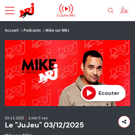
NRJ - Accueil
Ecouter NRJ
vous êtes ici
Accueil
Podcasts
Mike sur NRJ
Ecouter
03-12-2025
|
2 min 5 sec
Le "JuJeu" 03/12/2025