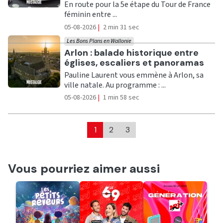
En route pour la 5e étape du Tour de France
féminin entre ...
05-08-2026
|
2 min 31 sec
Les Bons Plans en Wallonie
Ecouter
Arlon : balade historique entre
églises, escaliers et panoramas
Pauline Laurent vous emmène à Arlon, sa
ville natale. Au programme : ...
05-08-2026
|
1 min 58 sec
1
2
3
Vous pourriez aimer aussi