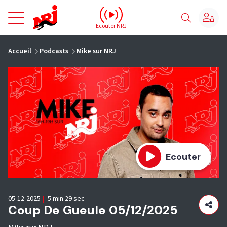
NRJ - Accueil
Ecouter NRJ
vous êtes ici
Accueil
Podcasts
Mike sur NRJ
Ecouter
05-12-2025
|
5 min 29 sec
Coup De Gueule 05/12/2025