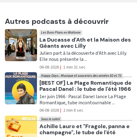
Autres podcasts à découvrir
Les Bons Plans en Wallonie
Ecouter
La Ducasse d'Ath et la Maison des
Géants avec Lilly
Julien part à la découverte d'Ath avec Lilly.
Elle nous présente la ...
06-08-2026
|
1 min 31 sec
Happy Days : Musique et souvenirs des années 60 et 70
Ecouter
[BEST OF] La Plage Romantique de
Pascal Danel : le tube de l'été 1966
1er juin 1966 : Pascal Danel lance La Plage
Romantique, tube incontournable ...
06-08-2026
|
2 min 8 sec
Sous le soleil
Ecouter
Achille Lauro et "Fragole, panna e
champagne", le tube de l'été