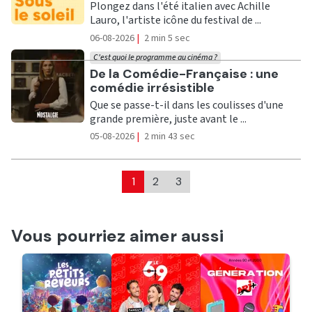
Plongez dans l'été italien avec Achille
Lauro, l'artiste icône du festival de ...
06-08-2026
|
2 min 5 sec
C'est quoi le programme au cinéma ?
Ecouter
De la Comédie-Française : une
comédie irrésistible
Que se passe-t-il dans les coulisses d'une
grande première, juste avant le ...
05-08-2026
|
2 min 43 sec
1
2
3
Vous pourriez aimer aussi