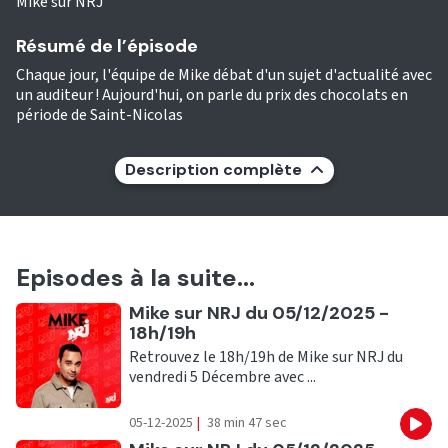
Mike sur NRJ
Résumé de l’épisode
Chaque jour, l'équipe de Mike débat d'un sujet d'actualité avec
un auditeur ! Aujourd'hui, on parle du prix des chocolats en
période de Saint-Nicolas
Description complète
Episodes à la suite...
Ecouter
Mike sur NRJ du 05/12/2025 -
18h/19h
Retrouvez le 18h/19h de Mike sur NRJ du
vendredi 5 Décembre avec ...
05-12-2025
|
38 min 47 sec
Eco