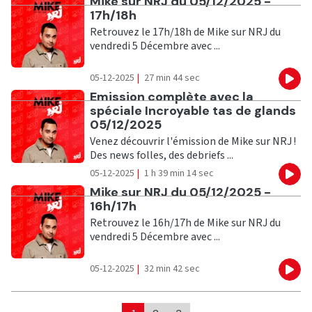
Ecouter
Mike sur NRJ du 05/12/2025 -
17h/18h
Retrouvez le 17h/18h de Mike sur NRJ du
vendredi 5 Décembre avec ...
05-12-2025
|
27 min 44 sec
Eco
Ecouter
Emission complète avec la
spéciale Incroyable tas de glands
05/12/2025
Venez découvrir l'émission de Mike sur NRJ !
Des news folles, des debriefs ...
05-12-2025
|
1 h 39 min 14 sec
Eco
Ecouter
Mike sur NRJ du 05/12/2025 -
16h/17h
Retrouvez le 16h/17h de Mike sur NRJ du
vendredi 5 Décembre avec ...
05-12-2025
|
32 min 42 sec
Eco