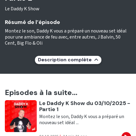
Le Daddy K Show
Résumé de l’épisode
Montez le son, Daddy K vous a préparé un nouveau set idéal
pour une ambiance de feu avec, entre autres, J Balvin, 50
Cent, Big Flo & Oli
Description complète
Episodes à la suite...
Ecouter
Le Daddy K Show du 03/10/2025 -
Partie 1
Montez le son, Daddy K vous a préparé un
nouveau set idéal ...