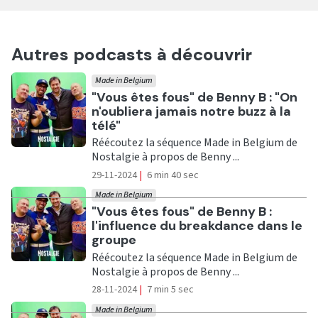
Autres podcasts à découvrir
Made in Belgium
Ecouter
"Vous êtes fous" de Benny B : "On
n'oubliera jamais notre buzz à la
télé"
Réécoutez la séquence Made in Belgium de
Nostalgie à propos de Benny ...
29-11-2024
|
6 min 40 sec
Made in Belgium
Ecouter
"Vous êtes fous" de Benny B :
l'influence du breakdance dans le
groupe
Réécoutez la séquence Made in Belgium de
Nostalgie à propos de Benny ...
28-11-2024
|
7 min 5 sec
Made in Belgium