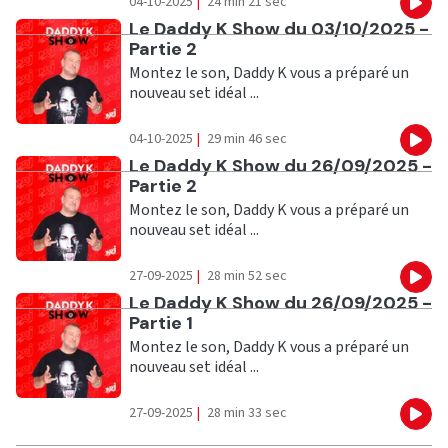
04-10-2025
|
24 min 21 sec
Eco
Ecouter
Le Daddy K Show du 03/10/2025 -
Partie 2
Montez le son, Daddy K vous a préparé un
nouveau set idéal ...
04-10-2025
|
29 min 46 sec
Eco
Ecouter
Le Daddy K Show du 26/09/2025 -
Partie 2
Montez le son, Daddy K vous a préparé un
nouveau set idéal ...
27-09-2025
|
28 min 52 sec
Eco
Ecouter
Le Daddy K Show du 26/09/2025 -
Partie 1
Montez le son, Daddy K vous a préparé un
nouveau set idéal ...
27-09-2025
|
28 min 33 sec
Eco