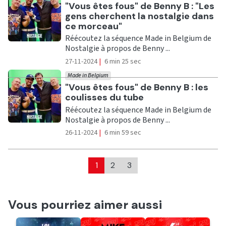
Ecouter
"Vous êtes fous" de Benny B : "Les
gens cherchent la nostalgie dans
ce morceau"
Réécoutez la séquence Made in Belgium de
Nostalgie à propos de Benny ...
27-11-2024
|
6 min 25 sec
Made in Belgium
Ecouter
"Vous êtes fous" de Benny B : les
coulisses du tube
Réécoutez la séquence Made in Belgium de
Nostalgie à propos de Benny ...
26-11-2024
|
6 min 59 sec
1
2
3
Vous pourriez aimer aussi