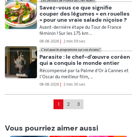
Les Détours de France du Chef Albert
Ecouter
Savez-vous ce que signifie
couper des légumes « en rouelles
» pour une vraie salade niçoise ?
Avant-dernière étape du Tour de France
féminin ! Sur les 175 km ...
08-08-2026
|
2 min 59 sec
C'est quoi le programme sur vos écrans?
Ecouter
Parasite : le chef-d'œuvre coréen
qui a conquis le monde entier
Récompensé par la Palme d'Or à Cannes et
l'Oscar du meilleur film, ...
08-08-2026
|
2 min 30 sec
1
2
3
Vous pourriez aimer aussi