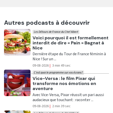
Autres podcasts à découvrir
Les Détours de France du Chef Albert
Ecouter
Voici pourquoi il est formellement
interdit de dire « Pain » Bagnat à
Nice
Dernière étape du Tour de France féminin à
Nice ! Sur un ...
09-08-2026
|
3 min 49 sec
C'est quoi le programme sur vos écrans?
Ecouter
Vice-Versa : le film Pixar qui
transforme nos émotions en
aventure
Avec Vice-Versa, Pixar réussit un pari aussi
audacieux que touchant : raconter ...
09-08-2026
|
2 min 39 sec