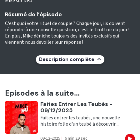
Mike sur NRJ
Résumé de l’épisode
C'est quoi votre rituel de couple ? Chaque jour, ils doivent
répondre à une nouvelle question, c'est le Trottoir du jour !
En plus, Mike déniche toujours des invités exclusifs qui
viennent nous dévoiler leur réponse !
Description complète
Episodes à la suite...
Ecouter
Faites Entrer Les Teubés -
09/12/2025
Faites entrer les teubés, une nouvelle
histoire folle d'un teubé à découvrir ...
09-12-2025
|
6 min 29 sec