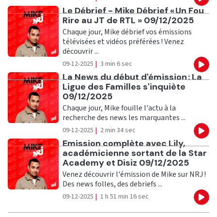
Eco
Ecouter
Le Débrief - Mike Débrief « Un Fou
Rire au JT de RTL » 09/12/2025
Chaque jour, Mike débrief vos émissions
télévisées et vidéos préférées ! Venez
découvrir ...
09-12-2025
|
3 min 6 sec
Eco
Ecouter
La News du début d'émission : La
Ligue des Familles s'inquiète
09/12/2025
Chaque jour, Mike fouille l'actu à la
recherche des news les marquantes ...
09-12-2025
|
2 min 34 sec
Eco
Ecouter
Emission complète avec Lily,
académicienne sortant de la Star
Academy et Disiz 09/12/2025
Venez découvrir l'émission de Mike sur NRJ !
Des news folles, des debriefs ...
09-12-2025
|
1 h 51 min 16 sec
Eco