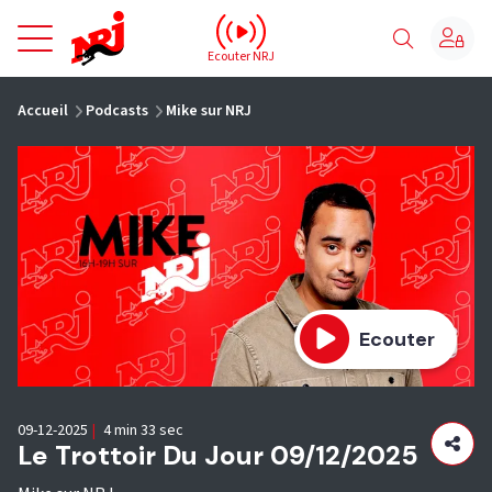
NRJ - Accueil
Ecouter NRJ
vous êtes ici
Accueil
Podcasts
Mike sur NRJ
Ecouter
09-12-2025
|
4 min 33 sec
Le Trottoir Du Jour 09/12/2025