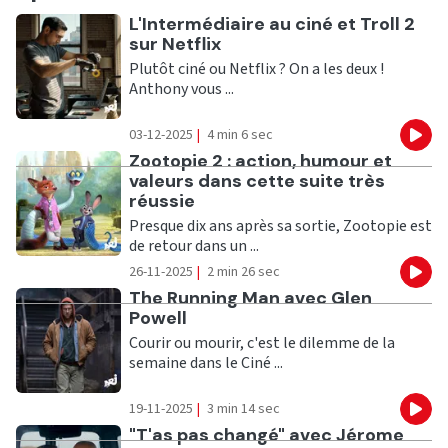
Ecouter
L'Intermédiaire au ciné et Troll 2
sur Netflix
Plutôt ciné ou Netflix ? On a les deux !
Anthony vous ...
03-12-2025
|
4 min 6 sec
Eco
Ecouter
Zootopie 2 : action, humour et
valeurs dans cette suite très
réussie
Presque dix ans après sa sortie, Zootopie est
de retour dans un ...
26-11-2025
|
2 min 26 sec
Eco
Ecouter
The Running Man avec Glen
Powell
Courir ou mourir, c'est le dilemme de la
semaine dans le Ciné ...
19-11-2025
|
3 min 14 sec
Eco
Ecouter
"T'as pas changé" avec Jérome