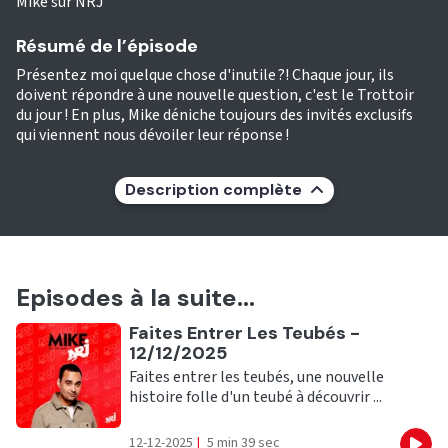
Mike sur NRJ
Résumé de l’épisode
Présentez moi quelque chose d'inutile ?! Chaque jour, ils
doivent répondre à une nouvelle question, c'est le Trottoir
du jour ! En plus, Mike déniche toujours des invités exclusifs
qui viennent nous dévoiler leur réponse !
Description complète
Episodes à la suite...
Ecouter
Faites Entrer Les Teubés -
12/12/2025
Faites entrer les teubés, une nouvelle
histoire folle d'un teubé à découvrir ...
12-12-2025
|
5 min 39 sec