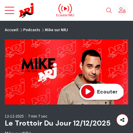
NRJ - Accueil
Ecouter NRJ
vous êtes ici
Accueil
Podcasts
Mike sur NRJ
Ecouter
12-12-2025
|
7 min 7 sec
Le Trottoir Du Jour 12/12/2025