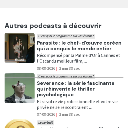
Autres podcasts à découvrir
C'est quoi le programme sur vos écrans?
Ecouter
Parasite : le chef-d'œuvre coréen
qui a conquis le monde entier
Récompensé par la Palme d'Or à Cannes et
l'Oscar du meilleur film, ...
08-08-2026
|
2 min 30 sec
C'est quoi le programme sur vos écrans?
Ecouter
Severance : la série fascinante
qui réinvente le thriller
psychologique
Et si votre vie professionnelle et votre vie
privée ne se rencontraient ...
07-08-2026
|
2 min 38 sec
Le portrait