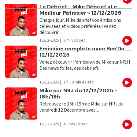
Eco
Ecouter
Le Débrief - Mike Débrief « Le
Meilleur Pâtissier » 12/12/2025
Chaque jour, Mike débrief vos émissions
télévisées et vidéos préférées ! Venez
découvrir ...
12-12-2025
|
3 min 16 sec
Eco
Ecouter
Emission complète avec Ben'Do
12/12/2025
Venez découvrir l'émission de Mike sur NRJ !
Des news folles, des debriefs ...
12-12-2025
|
1 h 50 min 43 sec
Eco
Ecouter
Mike sur NRJ du 12/12/2025 -
18h/19h
Retrouvez le 18h/19h de Mike sur NRJ du
vendredi 12 Décembre avec ...
12-12-2025
|
48 min 15 sec
Eco