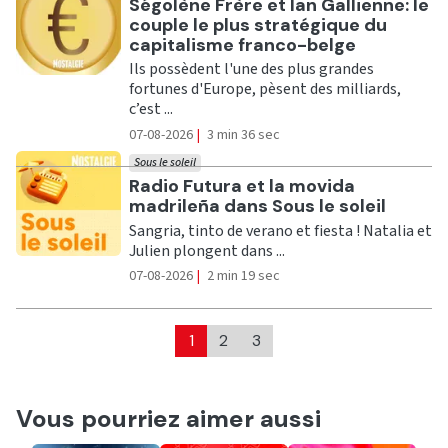
Ecouter
Ségolène Frère et Ian Gallienne: le
couple le plus stratégique du
capitalisme franco-belge
Ils possèdent l'une des plus grandes
fortunes d'Europe, pèsent des milliards,
c’est ...
07-08-2026
|
3 min 36 sec
Sous le soleil
Ecouter
Radio Futura et la movida
madrileña dans Sous le soleil
Sangria, tinto de verano et fiesta ! Natalia et
Julien plongent dans ...
07-08-2026
|
2 min 19 sec
1
2
3
Vous pourriez aimer aussi