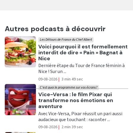
Autres podcasts à découvrir
Les Détours de France du Chef Albert
Ecouter
Voici pourquoi il est formellement
interdit de dire « Pain » Bagnat à
Nice
Dernière étape du Tour de France féminin à
Nice ! Sur un ...
09-08-2026
|
3 min 49 sec
C'est quoi le programme sur vos écrans?
Ecouter
Vice-Versa : le film Pixar qui
transforme nos émotions en
aventure
Avec Vice-Versa, Pixar réussit un pari aussi
audacieux que touchant : raconter ...
09-08-2026
|
2 min 39 sec