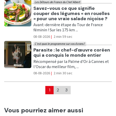
Les Détours de France du Chef Albert
Ecouter
Savez-vous ce que signifie
couper des légumes « en rouelles
» pour une vraie salade niçoise ?
Avant-dernière étape du Tour de France
féminin ! Sur les 175 km ...
08-08-2026
|
2 min 59 sec
C'est quoi le programme sur vos écrans?
Ecouter
Parasite : le chef-d'œuvre coréen
qui a conquis le monde entier
Récompensé par la Palme d'Or à Cannes et
l'Oscar du meilleur film, ...
08-08-2026
|
2 min 30 sec
1
2
3
Vous pourriez aimer aussi