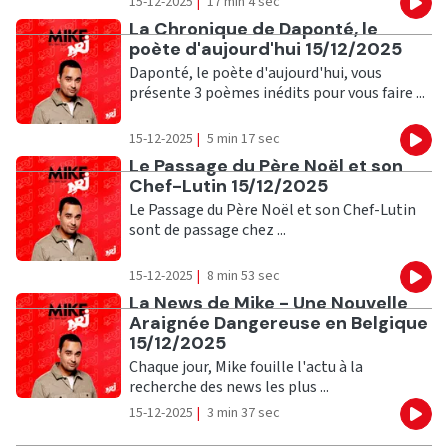
15-12-2025
|
17 min 4 sec
Eco
Ecouter
La Chronique de Daponté, le
poète d'aujourd'hui 15/12/2025
Daponté, le poète d'aujourd'hui, vous
présente 3 poèmes inédits pour vous faire ...
15-12-2025
|
5 min 17 sec
Eco
Ecouter
Le Passage du Père Noël et son
Chef-Lutin 15/12/2025
Le Passage du Père Noël et son Chef-Lutin
sont de passage chez ...
15-12-2025
|
8 min 53 sec
Eco
Ecouter
La News de Mike - Une Nouvelle
Araignée Dangereuse en Belgique
15/12/2025
Chaque jour, Mike fouille l'actu à la
recherche des news les plus ...
15-12-2025
|
3 min 37 sec
Eco