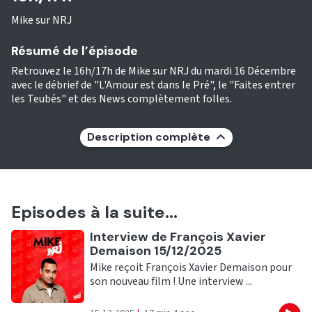
Mike sur NRJ
Résumé de l’épisode
Retrouvez le 16h/17h de Mike sur NRJ du mardi 16 Décembre
avec le débrief de "L'Amour est dans le Pré", le "Faites entrer
les Teubés" et des News complètement folles.
Description complète
Episodes à la suite...
Ecouter
Interview de François Xavier
Demaison 15/12/2025
Mike reçoit François Xavier Demaison pour
son nouveau film ! Une interview ...