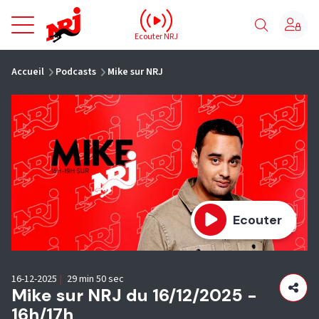
NRJ - Accueil
Ecouter NRJ
vous êtes ici
Accueil
Podcasts
Mike sur NRJ
Ecouter
16-12-2025
|
29 min 50 sec
Mike sur NRJ du 16/12/2025 -
16h/17h