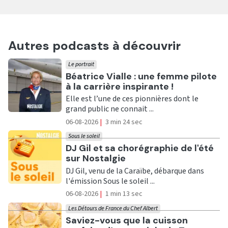
Autres podcasts à découvrir
Le portrait
Ecouter
Béatrice Vialle : une femme pilote
à la carrière inspirante !
Elle est l’une de ces pionnières dont le
grand public ne connait ...
06-08-2026
|
3 min 24 sec
Sous le soleil
Ecouter
DJ Gil et sa chorégraphie de l'été
sur Nostalgie
DJ Gil, venu de la Caraïbe, débarque dans
l'émission Sous le soleil ...
06-08-2026
|
1 min 13 sec
Les Détours de France du Chef Albert
Ecouter
Saviez-vous que la cuisson