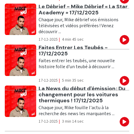
Eco
Ecouter
Le Débrief - Mike Débrief « La Star
Academy » 17/12/2025
Chaque jour, Mike débrief vos émissions
télévisées et vidéos préférées ! Venez
découvrir ...
17-12-2025
|
4 min 45 sec
Eco
Ecouter
Faites Entrer Les Teubés -
17/12/2025
Faites entrer les teubés, une nouvelle
histoire folle d'un teubé à découvrir ...
17-12-2025
|
5 min 35 sec
Eco
Ecouter
La News du début d'émission : Du
changement pour les voitures
thermiques ! 17/12/2025
Chaque jour, Mike fouille l'actu à la
recherche des news les marquantes ...
17-12-2025
|
3 min 14 sec
Eco