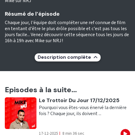
Mike sur NRJ
Résumé de l’épisode
Chaque jour, l'équipe doit compléter une ref connue de film
en tentant d'être le plus drôle possible et c'est pas tous les
jours facile... Venez découvrir cette séquence tous les jours de
16h à 19h avec Mike sur NRJ !
Description complète
Episodes à la suite...
Ecouter
Le Trottoir Du Jour 17/12/2025
Pourquoi vous êtes-vous énervé la dernière
fois ? Chaque jour, ils doivent ...
17-12-2025
|
8 min 36 sec