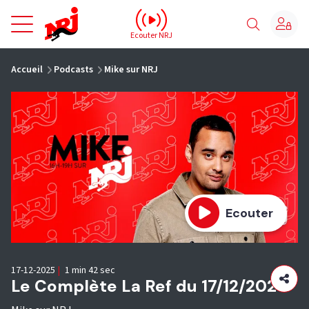
NRJ - Accueil
Ecouter NRJ
vous êtes ici
Accueil
Podcasts
Mike sur NRJ
Ecouter
17-12-2025
|
1 min 42 sec
Le Complète La Ref du 17/12/2025