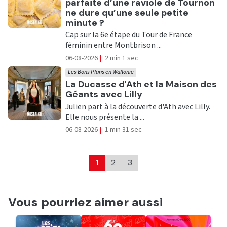
parfaite d’une raviole de Tournon
ne dure qu’une seule petite
minute ?
Cap sur la 6e étape du Tour de France
féminin entre Montbrison ...
06-08-2026
|
2 min 1 sec
Les Bons Plans en Wallonie
Ecouter
La Ducasse d'Ath et la Maison des
Géants avec Lilly
Julien part à la découverte d'Ath avec Lilly.
Elle nous présente la ...
06-08-2026
|
1 min 31 sec
1
2
3
Vous pourriez aimer aussi