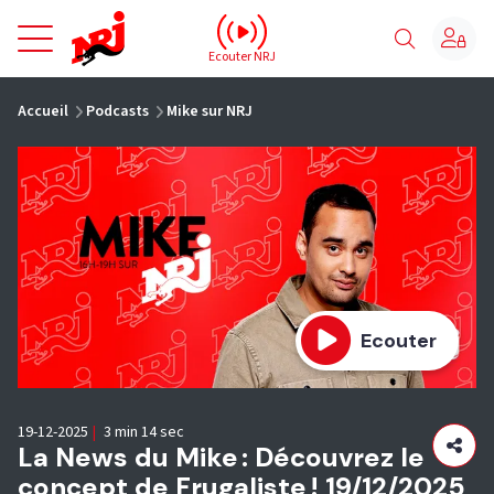
NRJ - Accueil
Ecouter NRJ
vous êtes ici
Accueil
Podcasts
Mike sur NRJ
Ecouter
19-12-2025
|
3 min 14 sec
La News du Mike : Découvrez le
concept de Frugaliste ! 19/12/2025