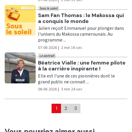
07-08-2026
|
1 min 53 sec
Sous le soleil
Ecouter
Sam Fan Thomas : le Makossa qui
a conquis le monde
Julien reçoit Emmanuel pour plonger dans
l'univers du Makossa camerounais. Au
programme ...
07-08-2026
|
2 min 16 sec
Le portrait
Ecouter
Béatrice Vialle : une femme pilote
à la carrière inspirante !
Elle est l’une de ces pionnières dont le
grand public ne connait ...
06-08-2026
|
3 min 24 sec
1
2
3
Vous pourriez aimer aussi