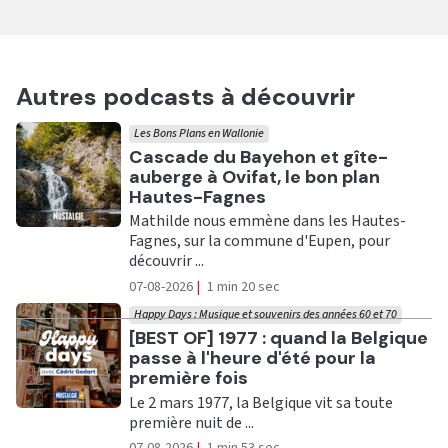
Autres podcasts à découvrir
Les Bons Plans en Wallonie
Ecouter
Cascade du Bayehon et gîte-
auberge à Ovifat, le bon plan
Hautes-Fagnes
Mathilde nous emmène dans les Hautes-
Fagnes, sur la commune d'Eupen, pour
découvrir ...
07-08-2026
|
1 min 20 sec
Happy Days : Musique et souvenirs des années 60 et 70
Ecouter
[BEST OF] 1977 : quand la Belgique
passe à l'heure d'été pour la
première fois
Le 2 mars 1977, la Belgique vit sa toute
première nuit de ...