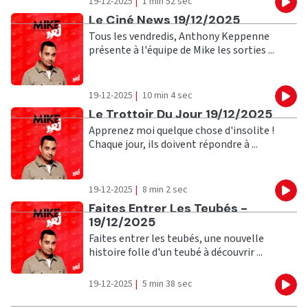
19-12-2025
|
1 min 52 sec
Eco
Ecouter
Le Ciné News 19/12/2025
Tous les vendredis, Anthony Keppenne
présente à l'équipe de Mike les sorties ...
19-12-2025
|
10 min 4 sec
Eco
Ecouter
Le Trottoir Du Jour 19/12/2025
Apprenez moi quelque chose d'insolite !
Chaque jour, ils doivent répondre à ...
19-12-2025
|
8 min 2 sec
Eco
Ecouter
Faites Entrer Les Teubés -
19/12/2025
Faites entrer les teubés, une nouvelle
histoire folle d'un teubé à découvrir ...
19-12-2025
|
5 min 38 sec
Eco