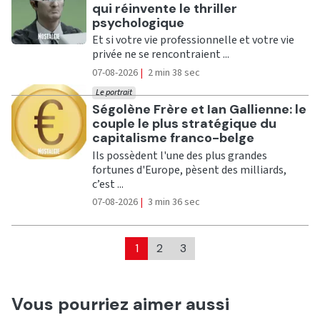
qui réinvente le thriller
psychologique
Et si votre vie professionnelle et votre vie
privée ne se rencontraient ...
07-08-2026
|
2 min 38 sec
Le portrait
Ecouter
Ségolène Frère et Ian Gallienne: le
couple le plus stratégique du
capitalisme franco-belge
Ils possèdent l'une des plus grandes
fortunes d'Europe, pèsent des milliards,
c’est ...
07-08-2026
|
3 min 36 sec
1
2
3
Vous pourriez aimer aussi