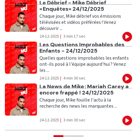
Ecouter
Le Débrief - Mike Débrief
« Enquêtes» 24/12/2025
Chaque jour, Mike débrief vos émissions
télévisées et vidéos préférées ! Venez
découvrir ...
24-12-2025
|
3 min 17 sec
Eco
Ecouter
Les Questions Improbables des
Enfants - 24/12/2025
Quelles questions improbables les enfants
ont-ils posé à l'équipe aujourd'hui ? Venez
les ...
24-12-2025
|
4 min 30 sec
Eco
Ecouter
La News de Mike : Mariah Carey a
encore frappé ! 24/12/2025
Chaque jour, Mike fouille l'actu à la
recherche des news les marquantes ...
24-12-2025
|
3 min 30 sec
Eco