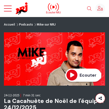
NRJ - Accueil
Ecouter NRJ
vous êtes ici
Accueil
Podcasts
Mike sur NRJ
Ecouter
24-12-2025
|
7 min 31 sec
La Cacahuète de Noël de l'équipe !
24/12/2025