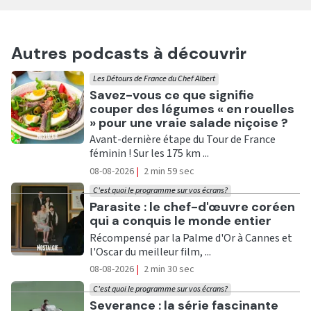
Autres podcasts à découvrir
Les Détours de France du Chef Albert
Ecouter
Savez-vous ce que signifie
couper des légumes « en rouelles
» pour une vraie salade niçoise ?
Avant-dernière étape du Tour de France
féminin ! Sur les 175 km ...
08-08-2026
|
2 min 59 sec
C'est quoi le programme sur vos écrans?
Ecouter
Parasite : le chef-d'œuvre coréen
qui a conquis le monde entier
Récompensé par la Palme d'Or à Cannes et
l'Oscar du meilleur film, ...
08-08-2026
|
2 min 30 sec
C'est quoi le programme sur vos écrans?
Ecouter
Severance : la série fascinante