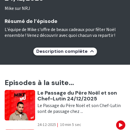
Mike sur NRJ
Résumé de l’épisode
L'équipe de Mike s'offre de beaux cadeaux pour fêter Noël
ensemble ! Venez découvrir avec quoi chacun va repartir !
Description complète
Episodes à la suite...
Ecouter
Le Passage du Père Noël et son
Chef-Lutin 24/12/2025
Le Passage du Père Noël et son Chef-Lutin
sont de passage chez ...
24-12-2025
|
10 min 5 sec
Eco