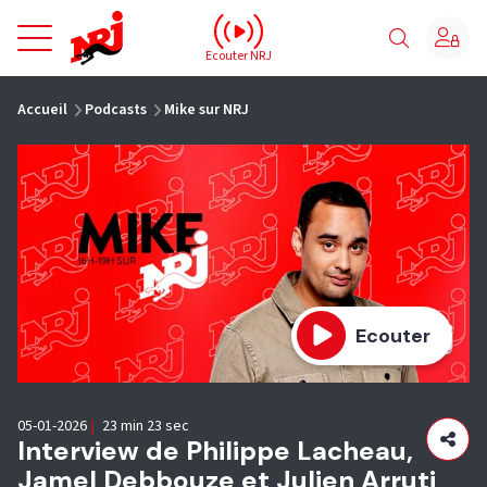
NRJ - Accueil
Ecouter NRJ
vous êtes ici
Accueil
Podcasts
Mike sur NRJ
Ecouter
05-01-2026
|
23 min 23 sec
Interview de Philippe Lacheau,
Jamel Debbouze et Julien Arruti