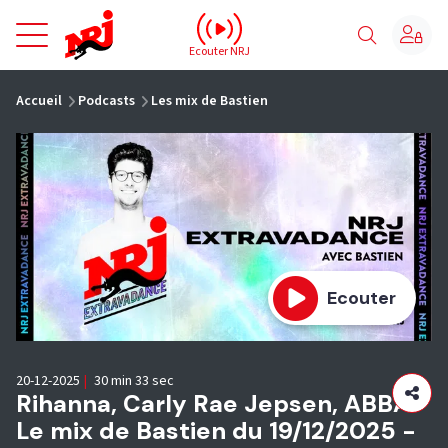
NRJ - Accueil
Ecouter NRJ
vous êtes ici
Accueil
Podcasts
Les mix de Bastien
Ecouter
20-12-2025
|
30 min 33 sec
Rihanna, Carly Rae Jepsen, ABBA :
Le mix de Bastien du 19/12/2025 -