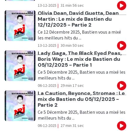
13-12-2025
|
31 min 56 sec
Eco
Ecouter
Olivia Dean, David Guetta, Dean
Martin : Le mix de Bastien du
12/12/2025 - Partie 2
Ce 12 Décembre 2025, Bastien vous a mixé
les meilleurs hits du ...
13-12-2025
|
30 min 50 sec
Eco
Ecouter
Lady Gaga, The Black Eyed Peas,
Boris Way : Le mix de Bastien du
05/12/2025 - Partie 1
Ce 5 Décembre 2025, Bastien vous a mixé les
meilleurs hits du ...
06-12-2025
|
29 min 17 sec
Eco
Ecouter
La Caution, Beyonce, Stromae : Le
mix de Bastien du 05/12/2025 -
Partie 2
Ce 5 Décembre 2025, Bastien vous a mixé les
meilleurs hits du ...
06-12-2025
|
27 min 31 sec
Eco