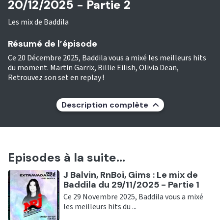
20/12/2025 - Partie 2
Les mix de Baddila
Résumé de l’épisode
Ce 20 Décembre 2025, Baddila vous a mixé les meilleurs hits
du moment. Martin Garrix, Billie Eilish, Olivia Dean,
Retrouvez son set en replay !
Description complète
Episodes à la suite...
Ecouter
J Balvin, RnBoi, Gims : Le mix de
Baddila du 29/11/2025 - Partie 1
Ce 29 Novembre 2025, Baddila vous a mixé
les meilleurs hits du ...