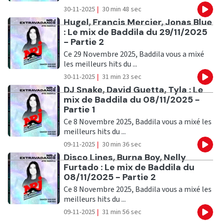
30-11-2025
|
30 min 48 sec
Eco
Ecouter
Hugel, Francis Mercier, Jonas Blue
: Le mix de Baddila du 29/11/2025
- Partie 2
Ce 29 Novembre 2025, Baddila vous a mixé
les meilleurs hits du ...
30-11-2025
|
31 min 23 sec
Eco
Ecouter
DJ Snake, David Guetta, Tyla : Le
mix de Baddila du 08/11/2025 -
Partie 1
Ce 8 Novembre 2025, Baddila vous a mixé les
meilleurs hits du ...
09-11-2025
|
30 min 36 sec
Eco
Ecouter
Disco Lines, Burna Boy, Nelly
Furtado : Le mix de Baddila du
08/11/2025 - Partie 2
Ce 8 Novembre 2025, Baddila vous a mixé les
meilleurs hits du ...
09-11-2025
|
31 min 56 sec
Eco