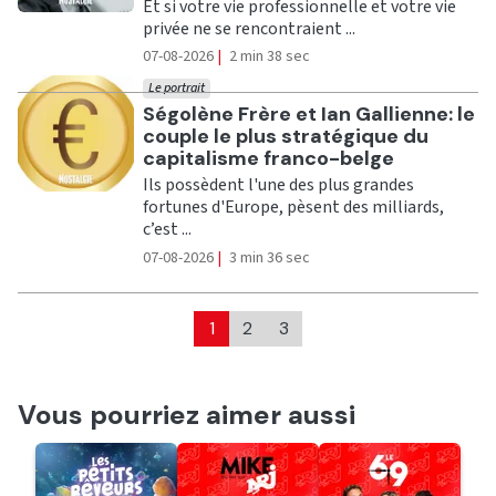
Et si votre vie professionnelle et votre vie
privée ne se rencontraient ...
07-08-2026
|
2 min 38 sec
Le portrait
Ecouter
Ségolène Frère et Ian Gallienne: le
couple le plus stratégique du
capitalisme franco-belge
Ils possèdent l'une des plus grandes
fortunes d'Europe, pèsent des milliards,
c’est ...
07-08-2026
|
3 min 36 sec
1
2
3
Vous pourriez aimer aussi