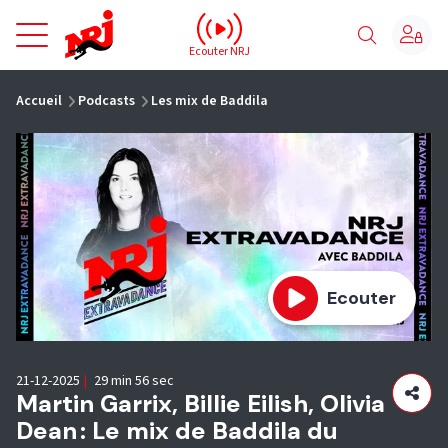
NRJ - Accueil
Ecouter NRJ
vous êtes ici
Accueil
Podcasts
Les mix de Baddila
Ecouter
21-12-2025
|
29 min 56 sec
Martin Garrix, Billie Eilish, Olivia
Dean : Le mix de Baddila du