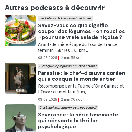
Autres podcasts à découvrir
Les Détours de France du Chef Albert
Ecouter
Savez-vous ce que signifie
couper des légumes « en rouelles
» pour une vraie salade niçoise ?
Avant-dernière étape du Tour de France
féminin ! Sur les 175 km ...
08-08-2026
|
2 min 59 sec
C'est quoi le programme sur vos écrans?
Ecouter
Parasite : le chef-d'œuvre coréen
qui a conquis le monde entier
Récompensé par la Palme d'Or à Cannes et
l'Oscar du meilleur film, ...
08-08-2026
|
2 min 30 sec
C'est quoi le programme sur vos écrans?
Ecouter
Severance : la série fascinante
qui réinvente le thriller
psychologique