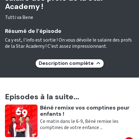
Academy !
Tutti va Bene
Résumé de l’épisode
Ca y est, l'info est sortie ! On vous dévoile le salaire des profs
de la Star Academy ! C'est assez impressionnant.
Description complète
Episodes à la suite...
Ecouter
Béné remixe vos comptines pour
enfants !
Ce matin dans le 6-9, Béné remixe les
comptines de votre enfance ...