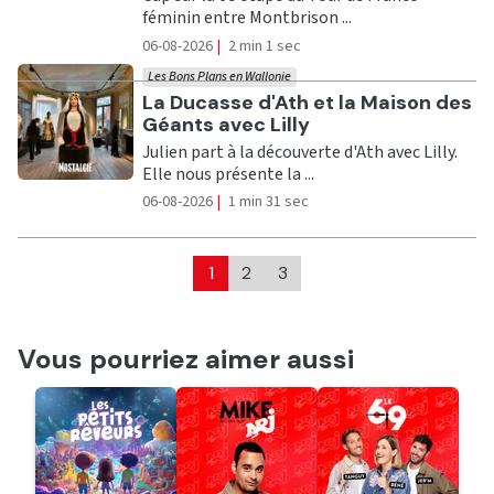
féminin entre Montbrison ...
06-08-2026
|
2 min 1 sec
Les Bons Plans en Wallonie
Ecouter
La Ducasse d'Ath et la Maison des
Géants avec Lilly
Julien part à la découverte d'Ath avec Lilly.
Elle nous présente la ...
06-08-2026
|
1 min 31 sec
1
2
3
Vous pourriez aimer aussi