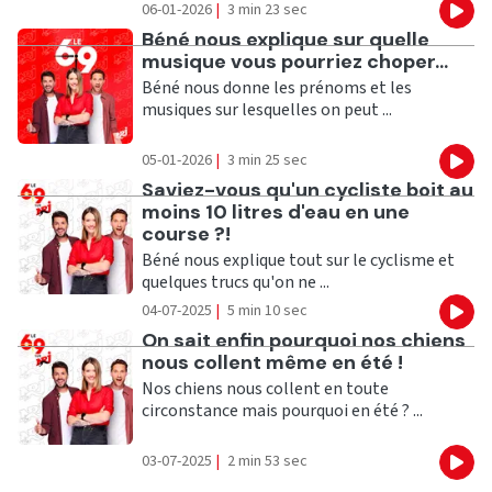
06-01-2026
|
3 min 23 sec
Eco
Ecouter
Béné nous explique sur quelle
musique vous pourriez choper...
Béné nous donne les prénoms et les
musiques sur lesquelles on peut ...
05-01-2026
|
3 min 25 sec
Eco
Ecouter
Saviez-vous qu'un cycliste boit au
moins 10 litres d'eau en une
course ?!
Béné nous explique tout sur le cyclisme et
quelques trucs qu'on ne ...
04-07-2025
|
5 min 10 sec
Eco
Ecouter
On sait enfin pourquoi nos chiens
nous collent même en été !
Nos chiens nous collent en toute
circonstance mais pourquoi en été ? ...
03-07-2025
|
2 min 53 sec
Eco