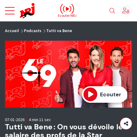
NRJ - Accueil
Ecouter NRJ
vous êtes ici
Accueil
Podcasts
Tutti va Bene
Ecouter
07-01-2026
|
4 min 11 sec
Tutti va Bene : On vous dévoile le
salaire des profs de la Star