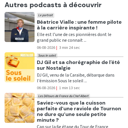
Autres podcasts à découvrir
Le portrait
Ecouter
Béatrice Vialle : une femme pilote
à la carrière inspirante !
Elle est l’une de ces pionnières dont le
grand public ne connait ...
06-08-2026
|
3 min 24 sec
Sous le soleil
Ecouter
DJ Gil et sa chorégraphie de l'été
sur Nostalgie
DJ Gil, venu de la Caraïbe, débarque dans
l'émission Sous le soleil ...
06-08-2026
|
1 min 13 sec
Les Détours de France du Chef Albert
Ecouter
Saviez-vous que la cuisson
parfaite d’une raviole de Tournon
ne dure qu’une seule petite
minute ?
Cap sur la 6e étape du Tour de France