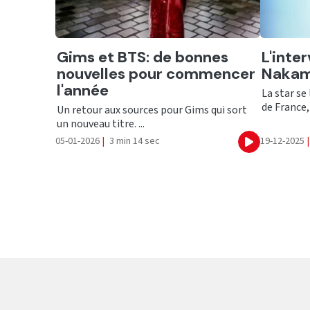
Ecouter
Ecout
Gims et BTS: de bonnes
L'inte
nouvelles pour commencer
Nakam
l'année
La star se 
de France, .
Un retour aux sources pour Gims qui sort
un nouveau titre. ...
05-01-2026
|
3 min 14 sec
19-12-2025
|
Ecouter