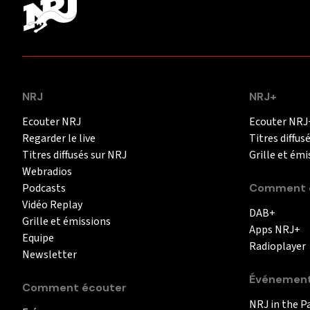
NRJ
NRJ+
Ecouter NRJ
Ecouter NRJ
Regarder le live
Titres diffus
Titres diffusés sur NRJ
Grille et émi
Webradios
Podcasts
Comment é
Vidéo Replay
DAB+
Grille et émissions
Apps NRJ+
Equipe
Radioplayer
Newsletter
Événemen
Comment écouter
NRJ in the P