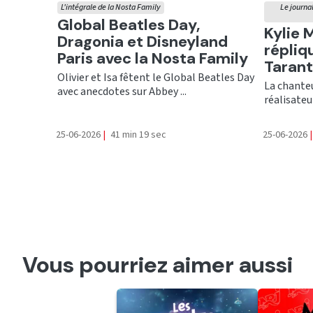
L'intégrale de la Nosta Family
Le journal
Ecouter
Global Beatles Day,
Ecout
Kylie 
Dragonia et Disneyland
répliq
Paris avec la Nosta Family
Tarant
Olivier et Isa fêtent le Global Beatles Day
La chanteu
avec anecdotes sur Abbey ...
réalisateu
25-06-2026
|
41 min 19 sec
25-06-2026
|
Vous pourriez aimer aussi