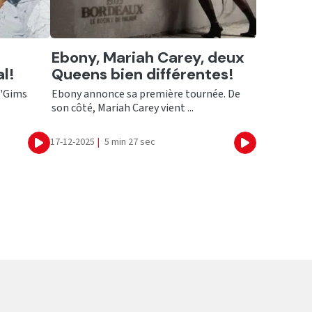
Ecouter
Ebony, Mariah Carey, deux
l!
Queens bien différentes!
 "Gims
Ebony annonce sa première tournée. De
son côté, Mariah Carey vient ...
17-12-2025
|
5 min 27 sec
Ecouter
Ecouter