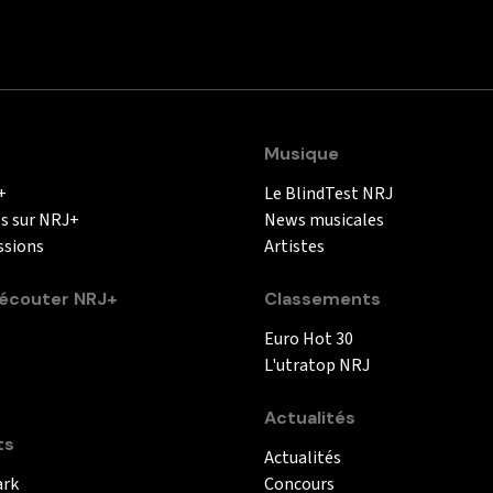
Musique
+
Le BlindTest NRJ
és sur NRJ+
News musicales
ssions
Artistes
couter NRJ+
Classements
Euro Hot 30
L'utratop NRJ
Actualités
ts
Actualités
ark
Concours