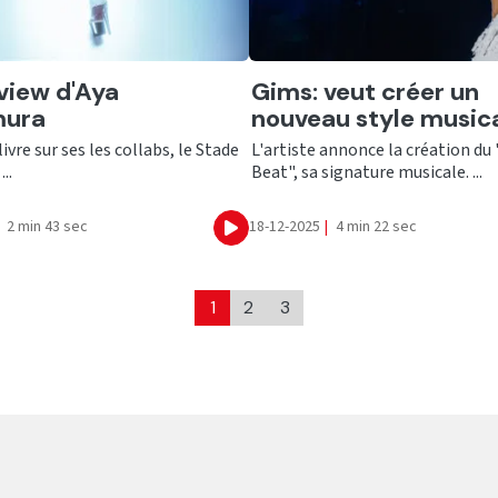
er
Ecouter
rview d'Aya
Gims: veut créer un
ura
nouveau style musica
livre sur ses les collabs, le Stade
L'artiste annonce la création du
..
Beat", sa signature musicale. ...
2 min 43 sec
18-12-2025
|
4 min 22 sec
Ecouter
1
2
3