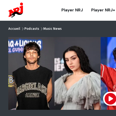
NRJ - Accueil
Player NRJ
Player NRJ+
vous êtes ici
Accueil
Podcasts
Music News