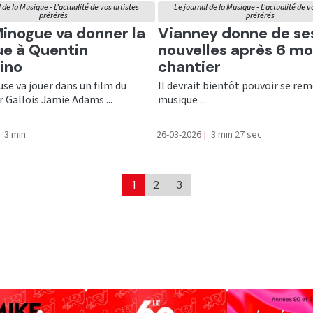
 de la Musique - L'actualité de vos artistes
Le journal de la Musique - L'actualité de v
préférés
préférés
er
Ecouter
Minogue va donner la
Vianney donne de se
ue à Quentin
nouvelles après 6 mo
ino
chantier
se va jouer dans un film du
Il devrait bientôt pouvoir se rem
r Gallois Jamie Adams ...
musique ...
3 min
26-03-2026
|
3 min 27 sec
1
2
3