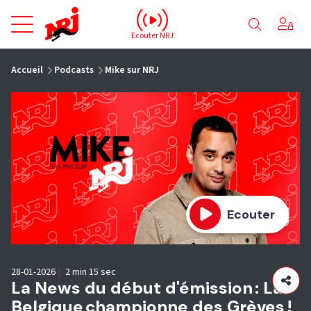
NRJ - Accueil
Ecouter NRJ
vous êtes ici
Accueil
Podcasts
Mike sur NRJ
Ecouter
28-01-2026
|
2 min 15 sec
La News du début d'émission : La
Belgique championne des Grèves !