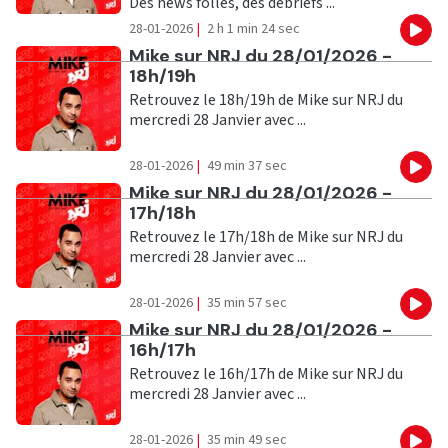
Des news folles, des debriefs ...
28-01-2026
|
2 h 1 min 24 sec
Eco
Ecouter
Mike sur NRJ du 28/01/2026 -
18h/19h
Retrouvez le 18h/19h de Mike sur NRJ du
mercredi 28 Janvier avec ...
28-01-2026
|
49 min 37 sec
Eco
Ecouter
Mike sur NRJ du 28/01/2026 -
17h/18h
Retrouvez le 17h/18h de Mike sur NRJ du
mercredi 28 Janvier avec ...
28-01-2026
|
35 min 57 sec
Eco
Ecouter
Mike sur NRJ du 28/01/2026 -
16h/17h
Retrouvez le 16h/17h de Mike sur NRJ du
mercredi 28 Janvier avec ...
28-01-2026
|
35 min 49 sec