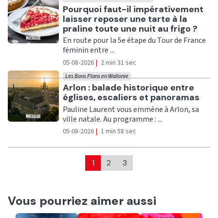
Ecouter
Pourquoi faut-il impérativement
laisser reposer une tarte à la
praline toute une nuit au frigo ?
En route pour la 5e étape du Tour de France
féminin entre ...
05-08-2026
|
2 min 31 sec
Les Bons Plans en Wallonie
Ecouter
Arlon : balade historique entre
églises, escaliers et panoramas
Pauline Laurent vous emmène à Arlon, sa
ville natale. Au programme : ...
05-08-2026
|
1 min 58 sec
1
2
3
Vous pourriez aimer aussi