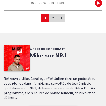
30-01-2026
|
3 min 1 sec
Eco
1
2
3
A PROPOS DU PODCAST
Mike sur NRJ
Retrouvez Mike, Coralie, Jeff et Julien dans un podcast qui
vous plonge dans l'ambiance survoltée de leur émission
quotidienne sur NRJ, diffusée chaque soir de 16h à 19h. Au
programme, trois heures de bonne humeur, de rires et de
délires ...