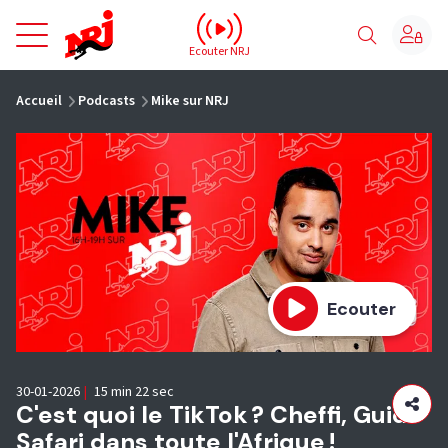
NRJ - Accueil
Ecouter NRJ
vous êtes ici
Accueil
Podcasts
Mike sur NRJ
Ecouter
30-01-2026
|
15 min 22 sec
C'est quoi le TikTok ? Cheffi, Guide
Safari dans toute l'Afrique !