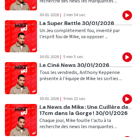
recherche des news les marquantes ...
30-01-2026
|
2 min 54 sec
Eco
Ecouter
La Super Battle 30/01/2026
Un Jeu complètement fou, inventé par
l'esprit fou de Mike, va opposer ...
30-01-2026
|
5 min 5 sec
Eco
Ecouter
Le Ciné News 30/01/2026
Tous les vendredis, Anthony Keppenne
présente à l'équipe de Mike les sorties ...
30-01-2026
|
9 min 23 sec
Eco
Ecouter
La News de Mike : Une Cuillère de
17cm dans la Gorge ! 30/01/2026
Chaque jour, Mike fouille l'actu à la
recherche des news les marquantes ...