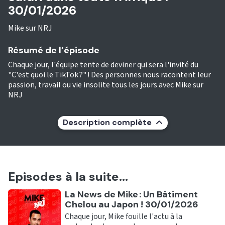
30/01/2026
Mike sur NRJ
Résumé de l’épisode
Chaque jour, l'équipe tente de deviner qui sera l'invité du
"C'est quoi le TikTok ?" ! Des personnes nous racontent leur
passion, travail ou vie insolite tous les jours avec Mike sur
NRJ
Description complète
Episodes à la suite...
Ecouter
La News de Mike : Un Bâtiment
Chelou au Japon ! 30/01/2026
Chaque jour, Mike fouille l'actu à la