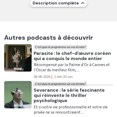
Description complète
Autres podcasts à découvrir
C'est quoi le programme sur vos écrans?
Ecouter
Parasite : le chef-d'œuvre coréen
qui a conquis le monde entier
Récompensé par la Palme d'Or à Cannes et
l'Oscar du meilleur film, ...
08-08-2026
|
2 min 30 sec
C'est quoi le programme sur vos écrans?
Ecouter
Severance : la série fascinante
qui réinvente le thriller
psychologique
Et si votre vie professionnelle et votre vie
privée ne se rencontraient ...