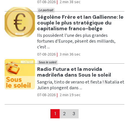
07-08-2026
|
2 min 38 sec
Le portrait
Ecouter
Ségolène Frère et Ian Gallienne: le
couple le plus stratégique du
capitalisme franco-belge
Ils possèdent l'une des plus grandes
fortunes d'Europe, pèsent des milliards,
c’est ...
07-08-2026
|
3 min 36 sec
Sous le soleil
Ecouter
Radio Futura et la movida
madrileña dans Sous le soleil
Sangria, tinto de verano et fiesta ! Natalia et
Julien plongent dans ...
07-08-2026
|
2 min 19 sec
1
2
3