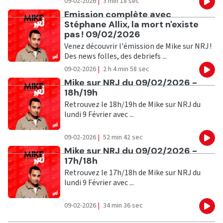
09-02-2026
|
3 min 18 sec
Eco
Ecouter
Emission complète avec
Stéphane Allix, la mort n'existe
pas ! 09/02/2026
Venez découvrir l'émission de Mike sur NRJ !
Des news folles, des debriefs ...
09-02-2026
|
2 h 4 min 58 sec
Eco
Ecouter
Mike sur NRJ du 09/02/2026 -
18h/19h
Retrouvez le 18h/19h de Mike sur NRJ du
lundi 9 Février avec ...
09-02-2026
|
52 min 42 sec
Eco
Ecouter
Mike sur NRJ du 09/02/2026 -
17h/18h
Retrouvez le 17h/18h de Mike sur NRJ du
lundi 9 Février avec ...
09-02-2026
|
34 min 36 sec
Eco