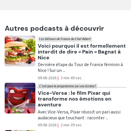
Autres podcasts à découvrir
Les Détours de France du Chef Albert
Ecouter
Voici pourquoi il est formellement
interdit de dire « Pain » Bagnat à
Nice
Dernière étape du Tour de France féminin à
Nice ! Sur un ...
09-08-2026
|
3 min 49 sec
C'est quoi le programme sur vos écrans?
Ecouter
Vice-Versa : le film Pixar qui
transforme nos émotions en
aventure
Avec Vice-Versa, Pixar réussit un pari aussi
audacieux que touchant : raconter ...
09-08-2026
|
2 min 39 sec