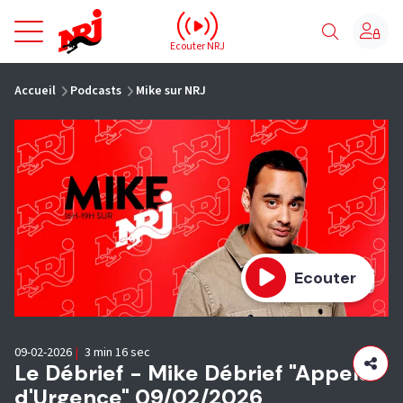
NRJ - Accueil
Ecouter NRJ
vous êtes ici
Accueil
Podcasts
Mike sur NRJ
Ecouter
09-02-2026
|
3 min 16 sec
Le Débrief - Mike Débrief "Appels
d'Urgence" 09/02/2026