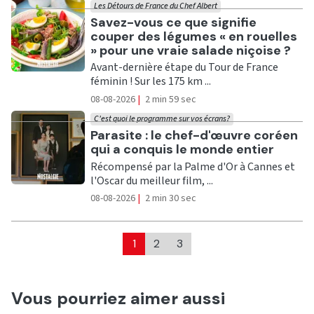
Les Détours de France du Chef Albert
Ecouter
Savez-vous ce que signifie
couper des légumes « en rouelles
» pour une vraie salade niçoise ?
Avant-dernière étape du Tour de France
féminin ! Sur les 175 km ...
08-08-2026
|
2 min 59 sec
C'est quoi le programme sur vos écrans?
Ecouter
Parasite : le chef-d'œuvre coréen
qui a conquis le monde entier
Récompensé par la Palme d'Or à Cannes et
l'Oscar du meilleur film, ...
08-08-2026
|
2 min 30 sec
1
2
3
Vous pourriez aimer aussi