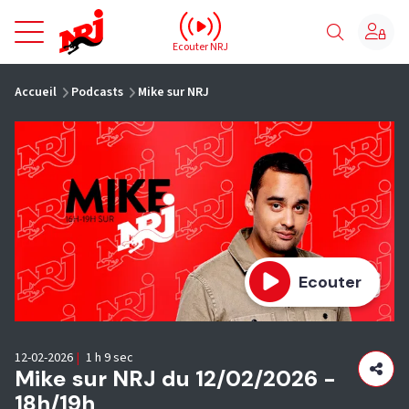
NRJ - Accueil
Ecouter NRJ
vous êtes ici
Accueil
Podcasts
Mike sur NRJ
Ecouter
12-02-2026
|
1 h 9 sec
Mike sur NRJ du 12/02/2026 -
18h/19h