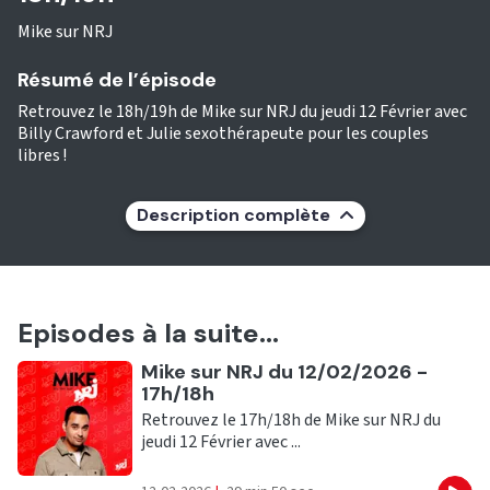
Mike sur NRJ
Résumé de l’épisode
Retrouvez le 18h/19h de Mike sur NRJ du jeudi 12 Février avec
Billy Crawford et Julie sexothérapeute pour les couples
libres !
Description complète
Episodes à la suite...
Ecouter
Mike sur NRJ du 12/02/2026 -
17h/18h
Retrouvez le 17h/18h de Mike sur NRJ du
jeudi 12 Février avec ...