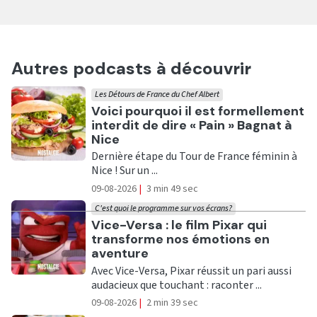
Autres podcasts à découvrir
Les Détours de France du Chef Albert
Ecouter
Voici pourquoi il est formellement
interdit de dire « Pain » Bagnat à
Nice
Dernière étape du Tour de France féminin à
Nice ! Sur un ...
09-08-2026
|
3 min 49 sec
C'est quoi le programme sur vos écrans?
Ecouter
Vice-Versa : le film Pixar qui
transforme nos émotions en
aventure
Avec Vice-Versa, Pixar réussit un pari aussi
audacieux que touchant : raconter ...
09-08-2026
|
2 min 39 sec