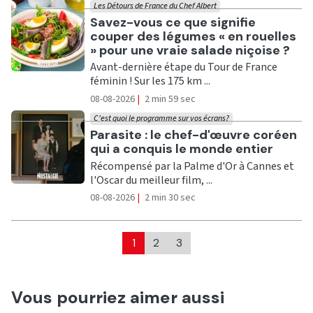
Les Détours de France du Chef Albert
Ecouter
Savez-vous ce que signifie
couper des légumes « en rouelles
» pour une vraie salade niçoise ?
Avant-dernière étape du Tour de France
féminin ! Sur les 175 km ...
08-08-2026
|
2 min 59 sec
C'est quoi le programme sur vos écrans?
Ecouter
Parasite : le chef-d'œuvre coréen
qui a conquis le monde entier
Récompensé par la Palme d'Or à Cannes et
l'Oscar du meilleur film, ...
08-08-2026
|
2 min 30 sec
1
2
3
Vous pourriez aimer aussi