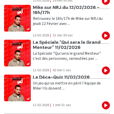
12-02-2026
|
29 min 50 sec
Eco
Ecouter
Mike sur NRJ du 12/02/2026 -
16h/17h
Retrouvez le 16h/17h de Mike sur NRJ du
jeudi 12 Février avec ...
12-02-2026
|
31 min 30 sec
Eco
Ecouter
La Spéciale "Qui sera le Grand
Menteur" 11/02/2026
La Spéciale "Qui sera le grand Menteur"
c'est des personnes, rameutées par ...
11-02-2026
|
42 min 1 sec
Eco
Ecouter
Le Déca-Quiz 11/02/2026
Un jeu qui va mettre en péril l'équipe de
Mike ! Ils doivent ...
11-02-2026
|
1 min 51 sec
Eco