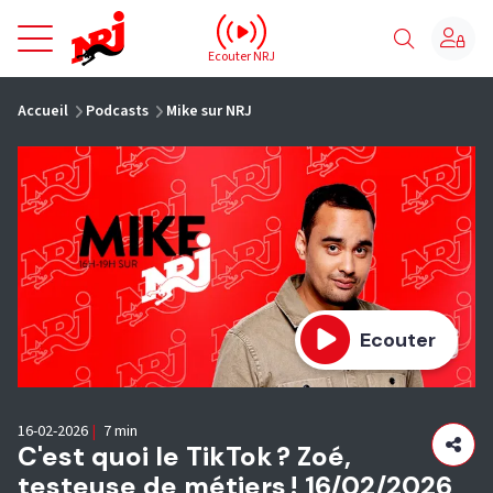
NRJ - Accueil
Ecouter NRJ
vous êtes ici
Accueil
Podcasts
Mike sur NRJ
Ecouter
16-02-2026
|
7 min
C'est quoi le TikTok ? Zoé,
testeuse de métiers ! 16/02/2026