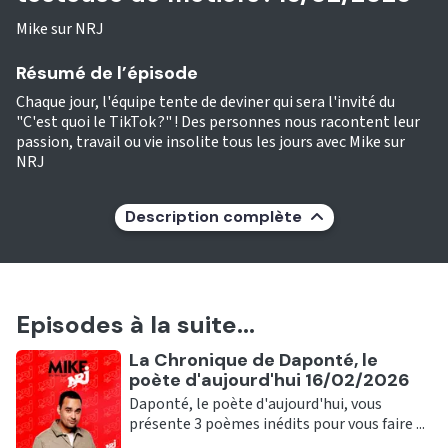
Mike sur NRJ
Résumé de l’épisode
Chaque jour, l'équipe tente de deviner qui sera l'invité du
"C'est quoi le TikTok ?" ! Des personnes nous racontent leur
passion, travail ou vie insolite tous les jours avec Mike sur
NRJ
Description complète
Episodes à la suite...
Ecouter
La Chronique de Daponté, le
poète d'aujourd'hui 16/02/2026
Daponté, le poète d'aujourd'hui, vous
présente 3 poèmes inédits pour vous faire ...