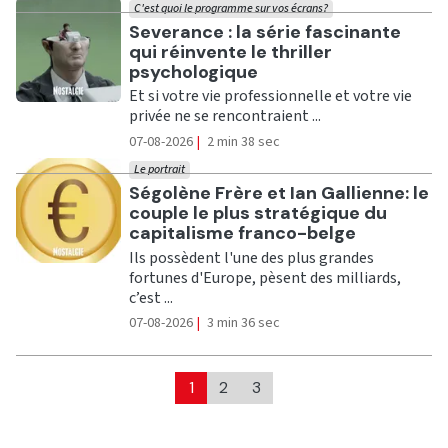
C'est quoi le programme sur vos écrans?
Ecouter
Severance : la série fascinante
qui réinvente le thriller
psychologique
Et si votre vie professionnelle et votre vie
privée ne se rencontraient ...
07-08-2026
|
2 min 38 sec
Le portrait
Ecouter
Ségolène Frère et Ian Gallienne: le
couple le plus stratégique du
capitalisme franco-belge
Ils possèdent l'une des plus grandes
fortunes d'Europe, pèsent des milliards,
c’est ...
07-08-2026
|
3 min 36 sec
1
2
3