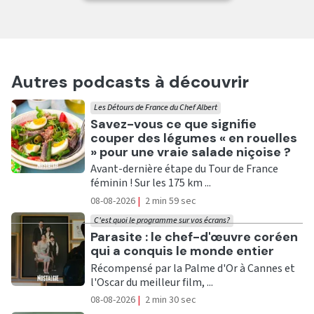
Autres podcasts à découvrir
Les Détours de France du Chef Albert
Ecouter
Savez-vous ce que signifie
couper des légumes « en rouelles
» pour une vraie salade niçoise ?
Avant-dernière étape du Tour de France
féminin ! Sur les 175 km ...
08-08-2026
|
2 min 59 sec
C'est quoi le programme sur vos écrans?
Ecouter
Parasite : le chef-d'œuvre coréen
qui a conquis le monde entier
Récompensé par la Palme d'Or à Cannes et
l'Oscar du meilleur film, ...
08-08-2026
|
2 min 30 sec