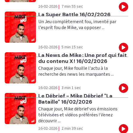
16-02-2026
|
7 min 55 sec
Eco
Ecouter
La Super Battle 16/02/2026
Un Jeu complètement fou, inventé par
l'esprit fou de Mike, va opposer ...
16-02-2026
|
5 min 15 sec
Eco
Ecouter
La News de Mike : Une prof qui fait
du contenu X ! 16/02/2026
Chaque jour, Mike fouille l'actu à la
recherche des news les marquantes ...
16-02-2026
|
3 min 1 sec
Eco
Ecouter
Le Débrief - Mike Débrief "La
Bataille" 16/02/2026
Chaque jour, Mike débrief vos émissions
télévisées et vidéos préférées ! Venez
découvrir ...
16-02-2026
|
2 min 39 sec
Eco