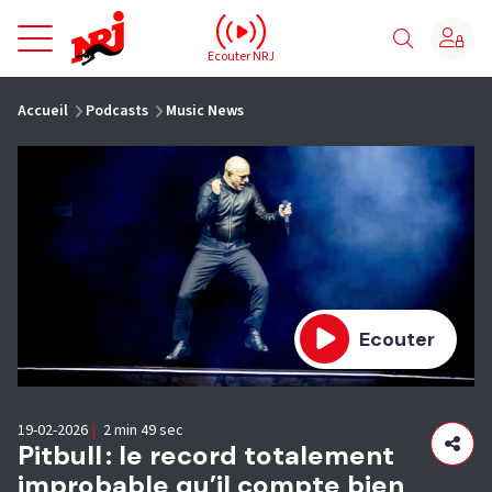
NRJ - Accueil
Ecouter NRJ
vous êtes ici
Accueil
Podcasts
Music News
Ecouter
19-02-2026
|
2 min 49 sec
Pitbull : le record totalement
improbable qu’il compte bien