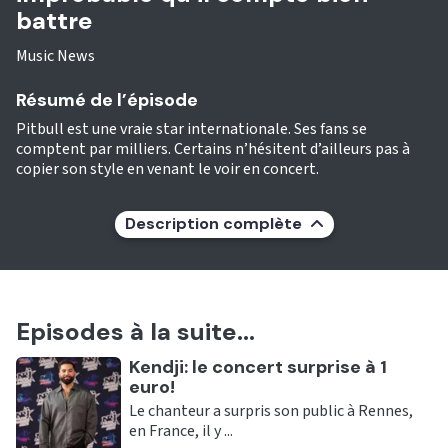
battre
Music News
Résumé de l’épisode
Pitbull est une vraie star internationale. Ses fans se
comptent par milliers. Certains n’hésitent d’ailleurs pas à
copier son style en venant le voir en concert.
Description complète
Episodes à la suite...
Ecouter
Kendji: le concert surprise à 1
euro!
Le chanteur a surpris son public à Rennes,
en France, il y ...