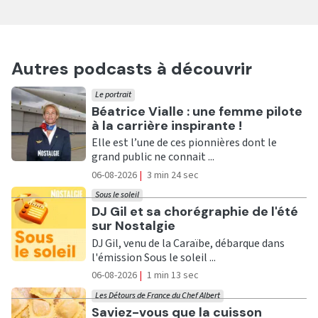
Autres podcasts à découvrir
Le portrait
Ecouter
Béatrice Vialle : une femme pilote
à la carrière inspirante !
Elle est l’une de ces pionnières dont le
grand public ne connait ...
06-08-2026
|
3 min 24 sec
Sous le soleil
Ecouter
DJ Gil et sa chorégraphie de l'été
sur Nostalgie
DJ Gil, venu de la Caraïbe, débarque dans
l'émission Sous le soleil ...
06-08-2026
|
1 min 13 sec
Les Détours de France du Chef Albert
Ecouter
Saviez-vous que la cuisson