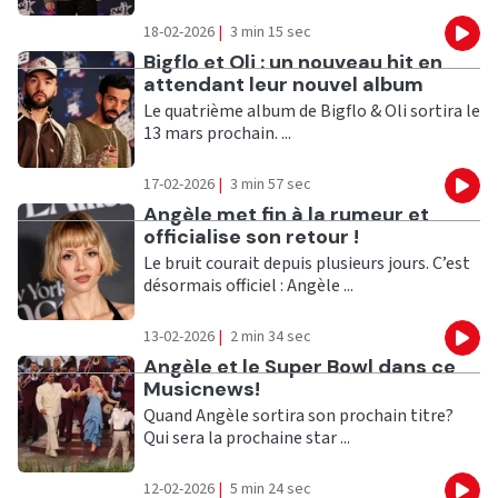
18-02-2026
|
3 min 15 sec
Eco
Ecouter
Bigflo et Oli : un nouveau hit en
attendant leur nouvel album
Le quatrième album de Bigflo & Oli sortira le
13 mars prochain. ...
17-02-2026
|
3 min 57 sec
Eco
Ecouter
Angèle met fin à la rumeur et
officialise son retour !
Le bruit courait depuis plusieurs jours. C’est
désormais officiel : Angèle ...
13-02-2026
|
2 min 34 sec
Eco
Ecouter
Angèle et le Super Bowl dans ce
Musicnews!
Quand Angèle sortira son prochain titre?
Qui sera la prochaine star ...
12-02-2026
|
5 min 24 sec