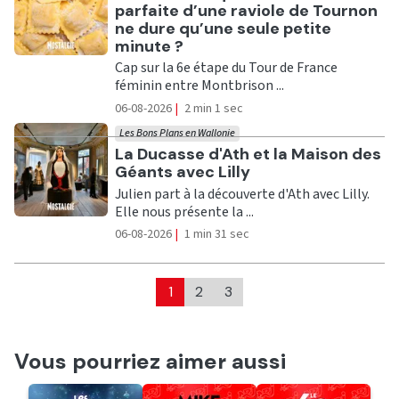
parfaite d’une raviole de Tournon
ne dure qu’une seule petite
minute ?
Cap sur la 6e étape du Tour de France
féminin entre Montbrison ...
06-08-2026
|
2 min 1 sec
Les Bons Plans en Wallonie
Ecouter
La Ducasse d'Ath et la Maison des
Géants avec Lilly
Julien part à la découverte d'Ath avec Lilly.
Elle nous présente la ...
06-08-2026
|
1 min 31 sec
1
2
3
Vous pourriez aimer aussi