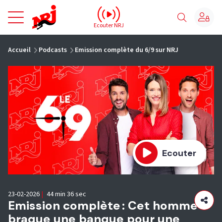
NRJ - Accueil
Ecouter NRJ
vous êtes ici
Accueil
Podcasts
Emission complète du 6/9 sur NRJ
Ecouter
23-02-2026
|
44 min 36 sec
Emission complète : Cet homme
braque une banque pour une