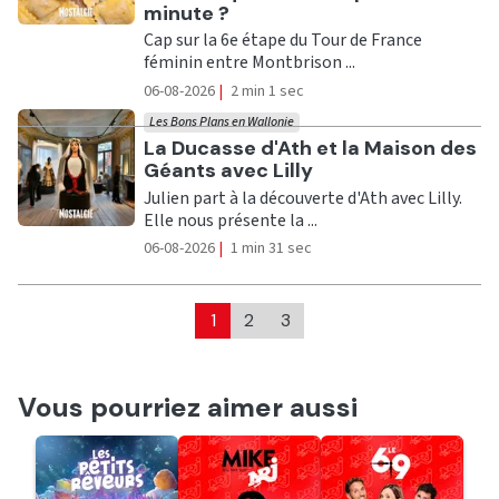
minute ?
Cap sur la 6e étape du Tour de France
féminin entre Montbrison ...
06-08-2026
|
2 min 1 sec
Les Bons Plans en Wallonie
Ecouter
La Ducasse d'Ath et la Maison des
Géants avec Lilly
Julien part à la découverte d'Ath avec Lilly.
Elle nous présente la ...
06-08-2026
|
1 min 31 sec
1
2
3
Vous pourriez aimer aussi