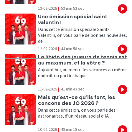
13-02-2026
|
53 min 52 sec
Eco
Ecouter
Une émission spécial saint
valentin !
Dans cette émission spéciale Saint-
Valentin, on vous parle de bonnes nouvelles,
de ...
12-02-2026
|
44 min 58 sec
Eco
Ecouter
La libido des joueurs de tennis est
au maximum, et la vôtre ?
Aujourd’hui, au menu : les vacances au même
endroit ou partir chaque ...
11-02-2026
|
41 min 43 sec
Eco
Ecouter
Mais qu’est-ce qu’ils font, les
concons des JO 2026 ?
Dans cette émission, on vous parle des
astronautes, d’un réseau social d’IA ...
10-02-2026
|
49 min 15 sec