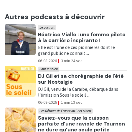
Autres podcasts à découvrir
Le portrait
Ecouter
Béatrice Vialle : une femme pilote
à la carrière inspirante !
Elle est l’une de ces pionnières dont le
grand public ne connait ...
06-08-2026
|
3 min 24 sec
Sous le soleil
Ecouter
DJ Gil et sa chorégraphie de l'été
sur Nostalgie
DJ Gil, venu de la Caraïbe, débarque dans
l'émission Sous le soleil ...
06-08-2026
|
1 min 13 sec
Les Détours de France du Chef Albert
Ecouter
Saviez-vous que la cuisson
parfaite d’une raviole de Tournon
ne dure qu’une seule petite