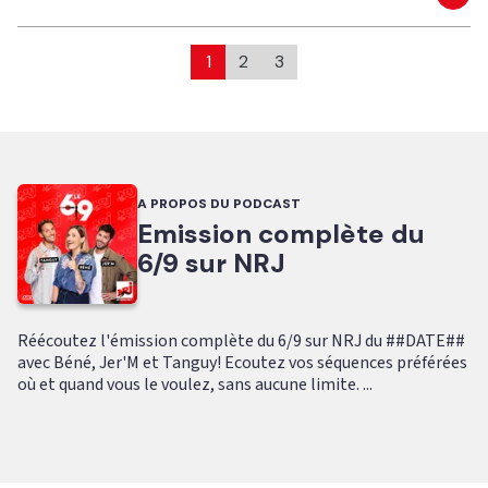
Eco
1
2
3
A PROPOS DU PODCAST
Emission complète du
6/9 sur NRJ
Réécoutez l'émission complète du 6/9 sur NRJ du ##DATE##
avec Béné, Jer'M et Tanguy! Ecoutez vos séquences préférées
où et quand vous le voulez, sans aucune limite. ...