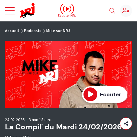
NRJ - Accueil
Ecouter NRJ
vous êtes ici
Accueil
Podcasts
Mike sur NRJ
Ecouter
24-02-2026
|
3 min 18 sec
La Compil' du Mardi 24/02/2026