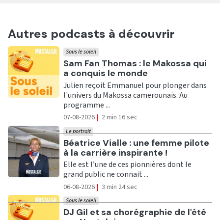
Autres podcasts à découvrir
Sous le soleil
Ecouter
Sam Fan Thomas : le Makossa qui
a conquis le monde
Julien reçoit Emmanuel pour plonger dans
l'univers du Makossa camerounais. Au
programme ...
07-08-2026
|
2 min 16 sec
Le portrait
Ecouter
Béatrice Vialle : une femme pilote
à la carrière inspirante !
Elle est l’une de ces pionnières dont le
grand public ne connait ...
06-08-2026
|
3 min 24 sec
Sous le soleil
Ecouter
DJ Gil et sa chorégraphie de l'été