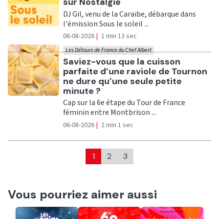
sur Nostalgie
DJ Gil, venu de la Caraïbe, débarque dans
l'émission Sous le soleil ...
06-08-2026
|
1 min 13 sec
Les Détours de France du Chef Albert
Ecouter
Saviez-vous que la cuisson
parfaite d’une raviole de Tournon
ne dure qu’une seule petite
minute ?
Cap sur la 6e étape du Tour de France
féminin entre Montbrison ...
06-08-2026
|
2 min 1 sec
1
2
3
Vous pourriez aimer aussi