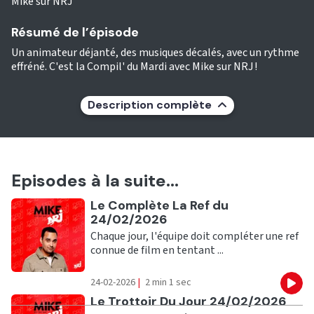
Mike sur NRJ
Résumé de l’épisode
Un animateur déjanté, des musiques décalés, avec un rythme
effréné. C'est la Compil' du Mardi avec Mike sur NRJ !
Description complète
Episodes à la suite...
Ecouter
Le Complète La Ref du
24/02/2026
Chaque jour, l'équipe doit compléter une ref
connue de film en tentant ...
24-02-2026
|
2 min 1 sec
Eco
Ecouter
Le Trottoir Du Jour 24/02/2026