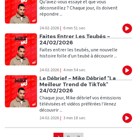
Qu'avez-vous essayé et que vous
déconseillez ? Chaque jour, ils doivent
répondre ...
24-02-2026
|
6 min 51 sec
Eco
Ecouter
Faites Entrer Les Teubés -
24/02/2026
Faites entrer les teubés, une nouvelle
histoire folle d'un teubé à découvrir ...
24-02-2026
|
4 min 54 sec
Eco
Ecouter
Le Débrief - Mike Débrief "La
Meilleur Trend de TikTok"
24/02/2026
Chaque jour, Mike débrief vos émissions
télévisées et vidéos préférées ! Venez
découvrir ...
24-02-2026
|
3 min 18 sec
Eco