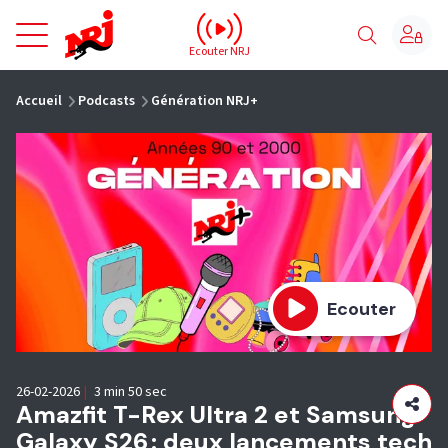
NRJ - Accueil
Ecouter NRJ
vous êtes ici
Accueil
Podcasts
Génération NRJ+
Ecouter
26-02-2026
|
3 min 50 sec
Amazfit T-Rex Ultra 2 et Samsung
Galaxy S26 : deux lancements tech