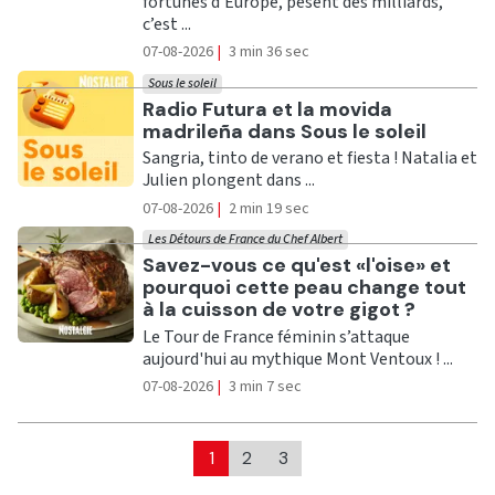
fortunes d'Europe, pèsent des milliards,
c’est ...
07-08-2026
|
3 min 36 sec
Sous le soleil
Ecouter
Radio Futura et la movida
madrileña dans Sous le soleil
Sangria, tinto de verano et fiesta ! Natalia et
Julien plongent dans ...
07-08-2026
|
2 min 19 sec
Les Détours de France du Chef Albert
Ecouter
Savez-vous ce qu'est «l'oise» et
pourquoi cette peau change tout
à la cuisson de votre gigot ?
Le Tour de France féminin s’attaque
aujourd'hui au mythique Mont Ventoux ! ...
07-08-2026
|
3 min 7 sec
1
2
3