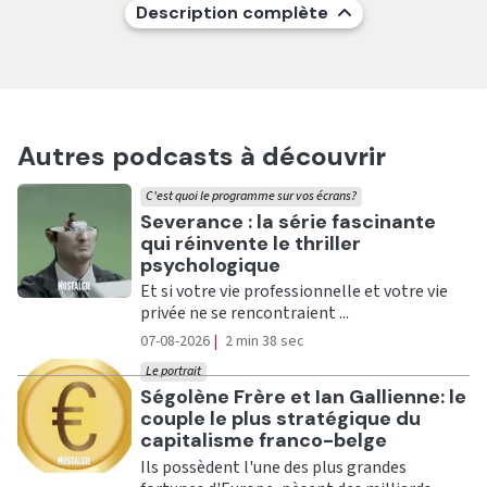
Description complète
Autres podcasts à découvrir
C'est quoi le programme sur vos écrans?
Ecouter
Severance : la série fascinante
qui réinvente le thriller
psychologique
Et si votre vie professionnelle et votre vie
privée ne se rencontraient ...
07-08-2026
|
2 min 38 sec
Le portrait
Ecouter
Ségolène Frère et Ian Gallienne: le
couple le plus stratégique du
capitalisme franco-belge
Ils possèdent l'une des plus grandes