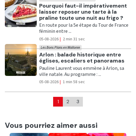
Ecouter
Pourquoi faut-il impérativement
laisser reposer une tarte à la
praline toute une nuit au frigo ?
En route pour la 5e étape du Tour de France
féminin entre ...
05-08-2026
|
2 min 31 sec
Les Bons Plans en Wallonie
Ecouter
Arlon : balade historique entre
églises, escaliers et panoramas
Pauline Laurent vous emmène à Arlon, sa
ville natale. Au programme : ...
05-08-2026
|
1 min 58 sec
1
2
3
Vous pourriez aimer aussi