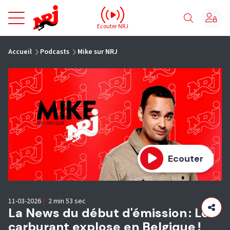
NRJ - Accueil
Ecouter NRJ
vous êtes ici
Accueil
Podcasts
Mike sur NRJ
Ecouter
11-03-2026
|
2 min 53 sec
La News du début d'émission : Le
carburant explose en Belgique !