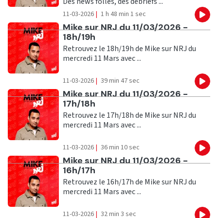
Des news folles, des debriefs ...
11-03-2026
|
1 h 48 min 1 sec
Eco
Ecouter
Mike sur NRJ du 11/03/2026 -
18h/19h
Retrouvez le 18h/19h de Mike sur NRJ du
mercredi 11 Mars avec ...
11-03-2026
|
39 min 47 sec
Eco
Ecouter
Mike sur NRJ du 11/03/2026 -
17h/18h
Retrouvez le 17h/18h de Mike sur NRJ du
mercredi 11 Mars avec ...
11-03-2026
|
36 min 10 sec
Eco
Ecouter
Mike sur NRJ du 11/03/2026 -
16h/17h
Retrouvez le 16h/17h de Mike sur NRJ du
mercredi 11 Mars avec ...
11-03-2026
|
32 min 3 sec