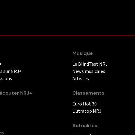
Musique
+
Le BlindTest NRJ
és sur NRJ+
News musicales
ssions
Artistes
couter NRJ+
Classements
Euro Hot 30
L'utratop NRJ
Actualités
ts