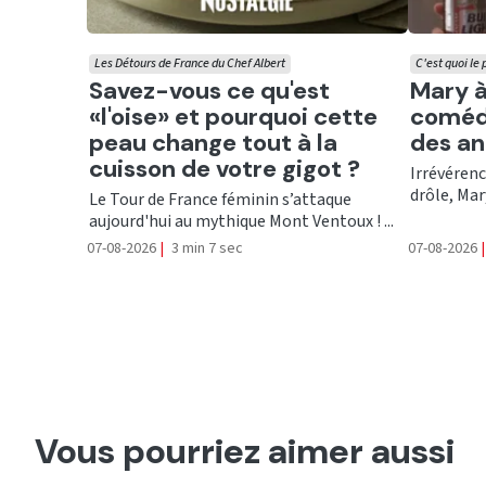
Les Détours de France du Chef Albert
C'est quoi le
Ecouter
Ecout
Savez-vous ce qu'est
Mary à 
«l'oise» et pourquoi cette
coméd
peau change tout à la
des a
cuisson de votre gigot ?
Irrévérenc
drôle, Mary
Le Tour de France féminin s’attaque
aujourd'hui au mythique Mont Ventoux ! ...
07-08-2026
|
3 min 7 sec
07-08-2026
|
Vous pourriez aimer aussi