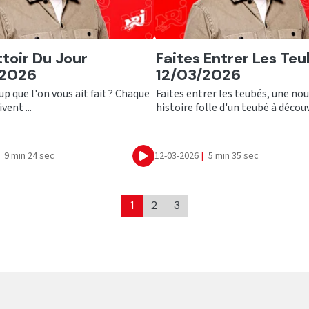
er
Ecouter
ttoir Du Jour
Faites Entrer Les Teu
/2026
12/03/2026
up que l'on vous ait fait ? Chaque
Faites entrer les teubés, une nou
ivent ...
histoire folle d'un teubé à découvr
9 min 24 sec
12-03-2026
|
5 min 35 sec
Ecouter
1
2
3