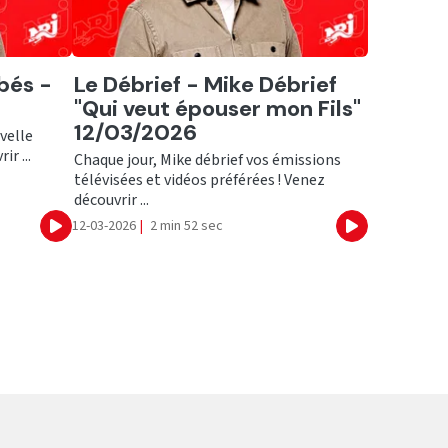
Ecouter
bés -
Le Débrief - Mike Débrief
"Qui veut épouser mon Fils"
12/03/2026
velle
ir ...
Chaque jour, Mike débrief vos émissions
télévisées et vidéos préférées ! Venez
découvrir ...
12-03-2026
|
2 min 52 sec
Ecouter
Ecouter