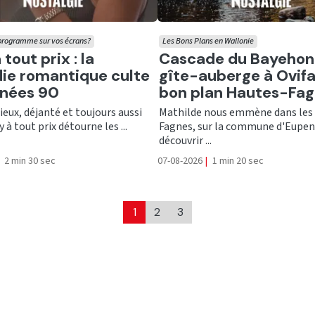
 programme sur vos écrans?
Les Bons Plans en Wallonie
er
Ecouter
tout prix : la
Cascade du Bayehon
ie romantique culte
gîte-auberge à Ovifat
nnées 90
bon plan Hautes-Fa
ieux, déjanté et toujours aussi
Mathilde nous emmène dans les
 à tout prix détourne les ...
Fagnes, sur la commune d'Eupen
découvrir ...
2 min 30 sec
07-08-2026
|
1 min 20 sec
1
2
3