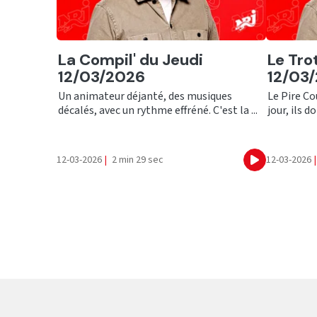
Ecouter
Ecout
La Compil' du Jeudi
Le Tro
12/03/2026
12/03
Un animateur déjanté, des musiques
Le Pire Co
décalés, avec un rythme effréné. C'est la ...
jour, ils do
12-03-2026
|
2 min 29 sec
12-03-2026
|
Ecouter