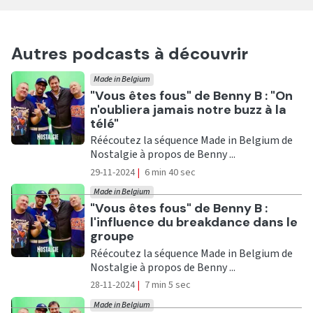
Autres podcasts à découvrir
Made in Belgium
Ecouter
"Vous êtes fous" de Benny B : "On
n'oubliera jamais notre buzz à la
télé"
Réécoutez la séquence Made in Belgium de
Nostalgie à propos de Benny ...
29-11-2024
|
6 min 40 sec
Made in Belgium
Ecouter
"Vous êtes fous" de Benny B :
l'influence du breakdance dans le
groupe
Réécoutez la séquence Made in Belgium de
Nostalgie à propos de Benny ...
28-11-2024
|
7 min 5 sec
Made in Belgium