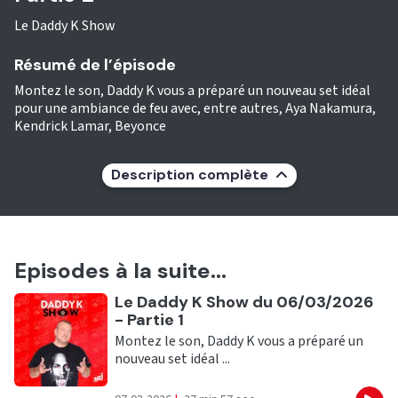
Le Daddy K Show
Résumé de l’épisode
Montez le son, Daddy K vous a préparé un nouveau set idéal
pour une ambiance de feu avec, entre autres, Aya Nakamura,
Kendrick Lamar, Beyonce
Description complète
Episodes à la suite...
Ecouter
Le Daddy K Show du 06/03/2026
- Partie 1
Montez le son, Daddy K vous a préparé un
nouveau set idéal ...