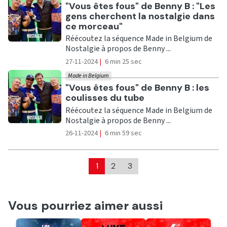
Ecouter
"Vous êtes fous" de Benny B : "Les
gens cherchent la nostalgie dans
ce morceau"
Réécoutez la séquence Made in Belgium de
Nostalgie à propos de Benny ...
27-11-2024
|
6 min 25 sec
Made in Belgium
Ecouter
"Vous êtes fous" de Benny B : les
coulisses du tube
Réécoutez la séquence Made in Belgium de
Nostalgie à propos de Benny ...
26-11-2024
|
6 min 59 sec
1
2
3
Vous pourriez aimer aussi