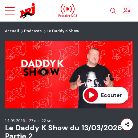
NRJ - Accueil
Ecouter NRJ
vous êtes ici
Accueil
Podcasts
Le Daddy K Show
Ecouter
14-03-2026
|
27 min 22 sec
Le Daddy K Show du 13/03/2026 -
Partie 2