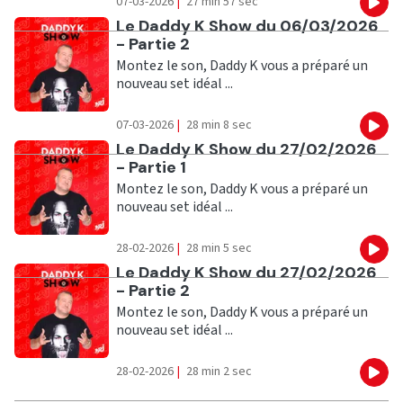
07-03-2026
|
27 min 57 sec
Eco
Ecouter
Le Daddy K Show du 06/03/2026
- Partie 2
Montez le son, Daddy K vous a préparé un
nouveau set idéal ...
07-03-2026
|
28 min 8 sec
Eco
Ecouter
Le Daddy K Show du 27/02/2026
- Partie 1
Montez le son, Daddy K vous a préparé un
nouveau set idéal ...
28-02-2026
|
28 min 5 sec
Eco
Ecouter
Le Daddy K Show du 27/02/2026
- Partie 2
Montez le son, Daddy K vous a préparé un
nouveau set idéal ...
28-02-2026
|
28 min 2 sec
Eco