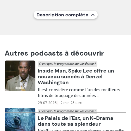
...
Description complète
Autres podcasts à découvrir
C'est quoi le programme sur vos écrans?
Ecouter
Inside Man, Spike Lee offre un
nouveau succès à Denzel
Washington
Il est considéré comme l'un des meilleurs
films de braquage des années ...
29-07-2026
|
2 min 25 sec
C'est quoi le programme sur vos écrans?
Ecouter
Le Palais de l'Est, un K-Drama
dans toute sa splendeur