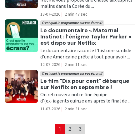
Netflix vous propose une chasse aux esprits
malins dans la Corée du ...
13-07-2026
|
2 min 47 sec
C'est quoi le programme sur vos écrans?
Ecouter
Le documentaire « Maternal
Instinct : l’énigme Taylor Parker »
est dispo sur Netflix
Le documentaire raconte l'histoire sordide
d'une Américaine prête à tout pour avoir ...
12-07-2026
|
2 min 11 sec
C'est quoi le programme sur vos écrans?
Ecouter
Le film "Dix pour cent" débarque
sur Netflix en septembre !
On retrouvera notre fine équipe
d'(ex-)agents quinze ans après le final de ...
11-07-2026
|
2 min 31 sec
1
2
3