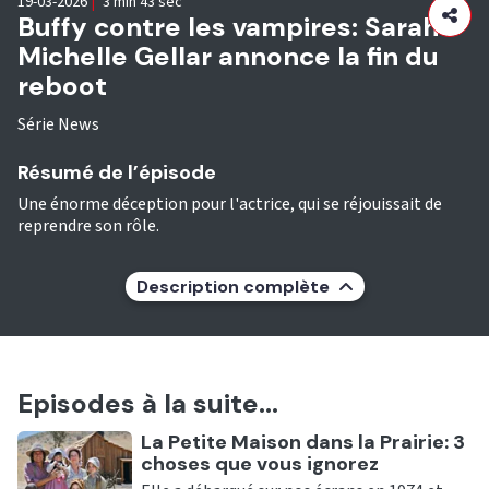
19-03-2026
|
3 min 43 sec
Buffy contre les vampires: Sarah
Michelle Gellar annonce la fin du
reboot
Série News
Résumé de l’épisode
Une énorme déception pour l'actrice, qui se réjouissait de
reprendre son rôle.
Description complète
Episodes à la suite...
Ecouter
La Petite Maison dans la Prairie: 3
choses que vous ignorez