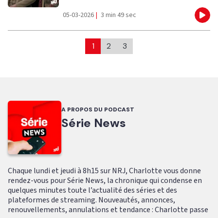
05-03-2026
|
3 min 49 sec
Eco
1
2
3
A PROPOS DU PODCAST
Série News
Chaque lundi et jeudi à 8h15 sur NRJ, Charlotte vous donne
rendez-vous pour Série News, la chronique qui condense en
quelques minutes toute l’actualité des séries et des
plateformes de streaming. Nouveautés, annonces,
renouvellements, annulations et tendance : Charlotte passe