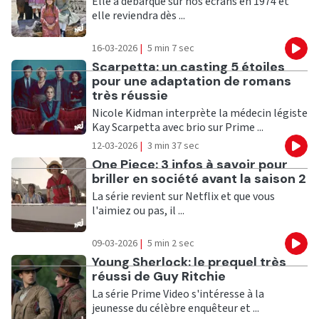
Elle a débarqué sur nos écrans en 1974 et
elle reviendra dès ...
16-03-2026
|
5 min 7 sec
Eco
Ecouter
Scarpetta: un casting 5 étoiles
pour une adaptation de romans
très réussie
Nicole Kidman interprète la médecin légiste
Kay Scarpetta avec brio sur Prime ...
12-03-2026
|
3 min 37 sec
Eco
Ecouter
One Piece: 3 infos à savoir pour
briller en société avant la saison 2
La série revient sur Netflix et que vous
l'aimiez ou pas, il ...
09-03-2026
|
5 min 2 sec
Eco
Ecouter
Young Sherlock: le prequel très
réussi de Guy Ritchie
La série Prime Video s'intéresse à la
jeunesse du célèbre enquêteur et ...