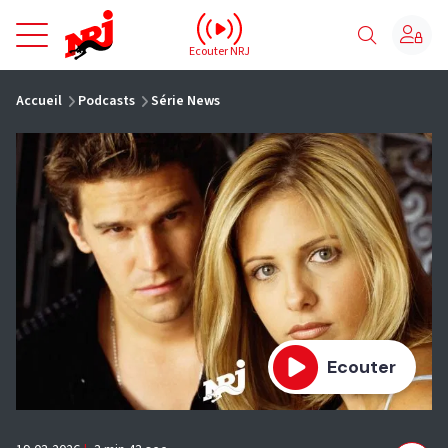
NRJ - Accueil
Ecouter NRJ
vous êtes ici
Accueil
Podcasts
Série News
Ecouter