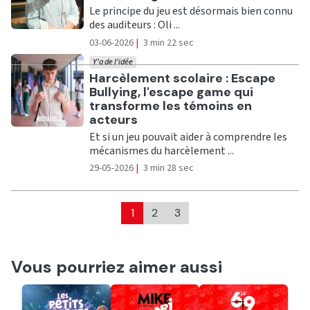
Le principe du jeu est désormais bien connu
des auditeurs : Oli ...
03-06-2026
|
3 min 22 sec
Y'a de l'idée
Ecouter
Harcèlement scolaire : Escape
Bullying, l'escape game qui
transforme les témoins en
acteurs
Et si un jeu pouvait aider à comprendre les
mécanismes du harcèlement ...
29-05-2026
|
3 min 28 sec
1
2
3
Vous pourriez aimer aussi