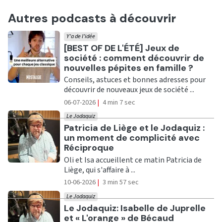
Autres podcasts à découvrir
Y'a de l'idée
Ecouter
[BEST OF DE L'ÉTÉ] Jeux de
société : comment découvrir de
nouvelles pépites en famille ?
Conseils, astuces et bonnes adresses pour
découvrir de nouveaux jeux de société ...
06-07-2026
|
4 min 7 sec
Le Jodaquiz
Ecouter
Patricia de Liège et le Jodaquiz :
un moment de complicité avec
Réciproque
Oli et Isa accueillent ce matin Patricia de
Liège, qui s'affaire à ...
10-06-2026
|
3 min 57 sec
Le Jodaquiz
Ecouter
Le Jodaquiz: Isabelle de Juprelle
et « L'orange » de Bécaud