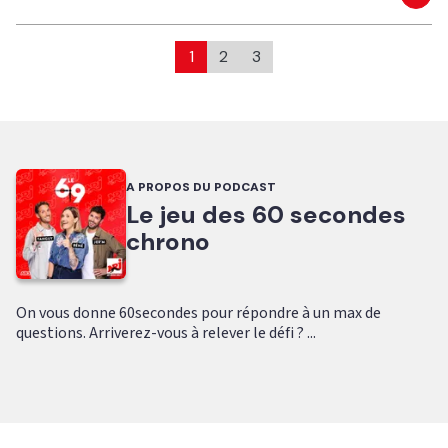
Eco
1
2
3
A PROPOS DU PODCAST
Le jeu des 60 secondes
chrono
On vous donne 60secondes pour répondre à un max de
questions. Arriverez-vous à relever le défi ? ...