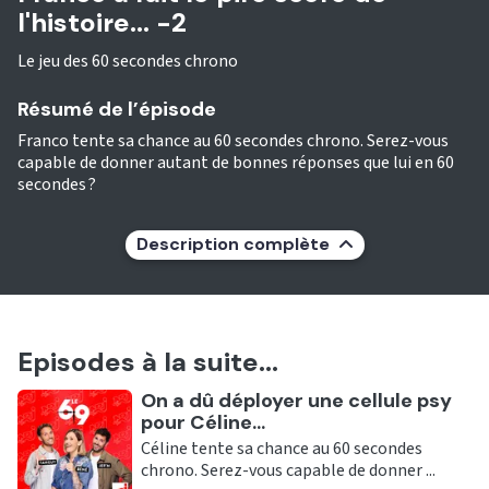
l'histoire... -2
Le jeu des 60 secondes chrono
Résumé de l’épisode
Franco tente sa chance au 60 secondes chrono. Serez-vous
capable de donner autant de bonnes réponses que lui en 60
secondes ?
Description complète
Episodes à la suite...
Ecouter
On a dû déployer une cellule psy
pour Céline...
Céline tente sa chance au 60 secondes
chrono. Serez-vous capable de donner ...