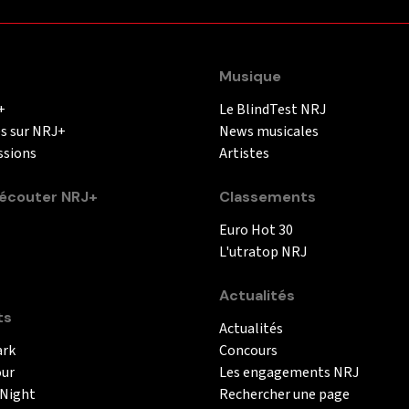
Musique
+
Le BlindTest NRJ
és sur NRJ+
News musicales
ssions
Artistes
couter NRJ+
Classements
Euro Hot 30
L'utratop NRJ
Actualités
ts
Actualités
ark
Concours
our
Les engagements NRJ
 Night
Rechercher une page