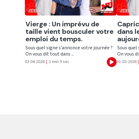
Ecouter
Ecout
Vierge : Un imprévu de
Capric
taille vient bousculer votre
dans l
emploi du temps.
aujour
Sous quel signe s’annonce votre journée ?
Sous quel 
On vous dit tout dans ...
On vous dit
02-04-2026
|
1 min 9 sec
31-03-2026
|
Ecouter