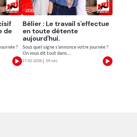
Ecouter
isif
Bélier : Le travail s'effectue
e de
en toute détente
aujourd'hui.
journée ?
Sous quel signe s’annonce votre journée ?
On vous dit tout dans ...
27-03-2026
|
59 sec
Ecouter
Ecouter