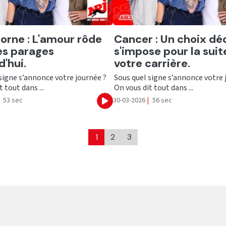
er
Ecouter
orne : L'amour rôde
Cancer : Un choix déc
es parages
s'impose pour la suit
d'hui.
votre carrière.
signe s’annonce votre journée ?
Sous quel signe s’annonce votre 
 tout dans ...
On vous dit tout dans ...
53 sec
30-03-2026
|
56 sec
Ecouter
1
2
3