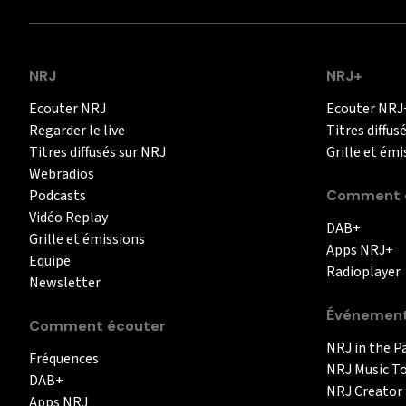
NRJ
NRJ+
Ecouter NRJ
Ecouter NRJ
Regarder le live
Titres diffus
Titres diffusés sur NRJ
Grille et émi
Webradios
Podcasts
Comment é
Vidéo Replay
DAB+
Grille et émissions
Apps NRJ+
Equipe
Radioplayer
Newsletter
Événemen
Comment écouter
NRJ in the P
Fréquences
NRJ Music T
DAB+
NRJ Creator
Apps NRJ