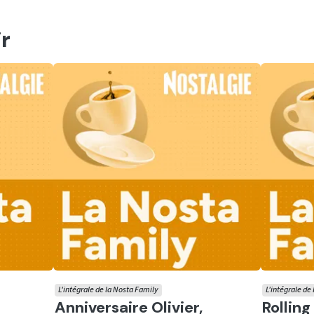
r
L'intégrale de la Nosta Family
L'intégrale de
Ecouter
Ecoute
Anniversaire Olivier,
Rollin