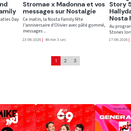
and
Stromae x Madonna et vos
Story 
Family
messages sur Nostalgie
Hallyda
Nosta 
eatles Day
Ce matin, la Nosta Family fête
l'anniversaire d'Olivier avec pâté gommé,
Au program
messages ...
Stones lors 
23-06-2026
|
46 min 3 sec
17-06-2026
|
1
2
3