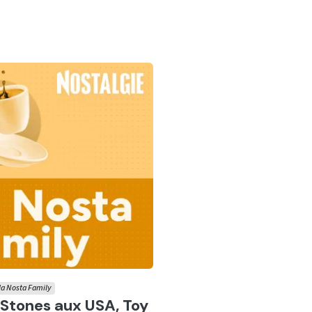
 la Nosta Family
r
g Stones aux USA, Toy